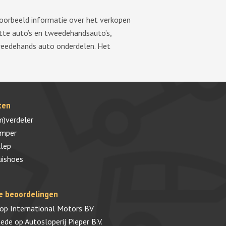
voorbeeld informatie over het verkopen
tte auto’s en tweedehandsauto’s,
tweedehands auto onderdelen. Het
ten
m)verdeler
umper
lep
uishoes
e beoordelingen
op
International Motors BV
tede
op
Autosloperij Pieper B.V.