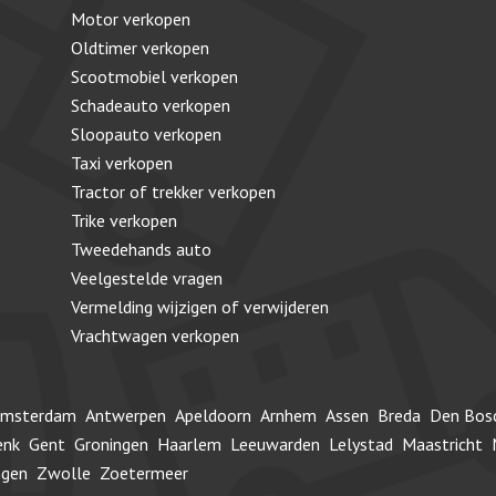
Motor verkopen
Oldtimer verkopen
Scootmobiel verkopen
Schadeauto verkopen
Sloopauto verkopen
Taxi verkopen
Tractor of trekker verkopen
Trike verkopen
Tweedehands auto
Veelgestelde vragen
Vermelding wijzigen of verwijderen
Vrachtwagen verkopen
msterdam
Antwerpen
Apeldoorn
Arnhem
Assen
Breda
Den Bos
enk
Gent
Groningen
Haarlem
Leeuwarden
Lelystad
Maastricht
ngen
Zwolle
Zoetermeer