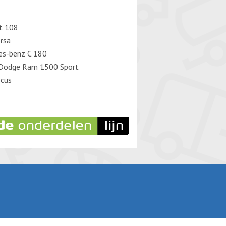
t 108
rsa
es-benz C 180
Dodge Ram 1500 Sport
ocus