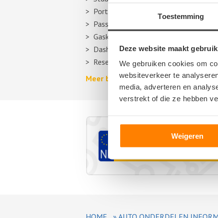
Portier
Toestemming
Passagiersstoel
Gasklep
Deze website maakt gebruik
Dashboard
Reservewiel, reserveband of thuiskom
We gebruiken cookies om cont
websiteverkeer te analyseren
Meer berichten over autosloperijen >
media, adverteren en analys
verstrekt of die ze hebben v
Weigeren
HOME
»
AUTO ONDERDELEN INFORM