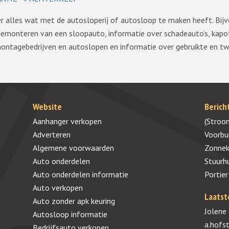
ver alles wat met de autosloperij of autosloop te maken heeft. Bij
demonteren van een sloopauto, informatie over schadeauto’s, kapo
montagebedrijven en autoslopen en informatie over gebruikte en 
Website
Berich
Aanhanger verkopen
(Stroo
Adverteren
Voorb
Algemene voorwaarden
Zonnek
Auto onderdelen
Stuurh
Auto onderdelen informatie
Portier
Auto verkopen
Laatst
Auto zonder apk keuring
Jolene
Autosloop informatie
a.hofs
Bedrijfsauto verkopen