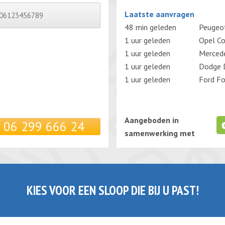
Gelieve dit veld leeg te laten.
Laatste aanvragen
48 min geleden
Peugeo
1 uur geleden
Opel Co
1 uur geleden
Merced
1 uur geleden
Dodge 
1 uur geleden
Ford F
Aangeboden in
06 299 666 24
samenwerking met
KIES VOOR EEN SLOOP DIE BIJ U PAST!