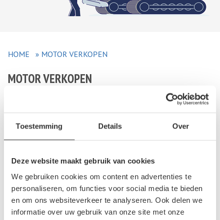
HOME
»
MOTOR VERKOPEN
MOTOR VERKOPEN
Bent u in het bezit van een motorfiets en wilt u deze
verkopen? Bijvoorbeeld omdat het een oude motor is of
Toestemming
Details
Over
omdat de motor schade heeft opgelopen? Dan kunt u uw
motor inleveren bij een autosloperij. Een autosloop verdient
geldt aan de demontage van uw oude motorfiets en kan
Deze website maakt gebruik van cookies
daarom in sommige gevallen geld geven voor uw
We gebruiken cookies om content en advertenties te
tweedehands motor. In sommige gevallen levert dat u meer
personaliseren, om functies voor social media te bieden
op dan dat u krijgt bij een particulier. Omdat de dienst gratis is,
en om ons websiteverkeer te analyseren. Ook delen we
kunt u verblijvend een poging wagen en contact met ons
informatie over uw gebruik van onze site met onze
opnemen.