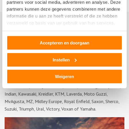
partners voor social media, adverteren en analyse. Deze
partners kunnen deze gegevens combineren met andere
informatie die u aan ze heeft verstrekt of die ze hebben
verzameld op basis van uw gebruik van hun services.
Direct uw motorfiets verkopen
Het verkopen van uw motorfiets gaat snel en gemakkelijk. Als
Accepteren en doorgaan
u uw gegevens invult, hoeft vaak slechts enkele minuten te
wachten totdat u gebeld wordt. Wilt u nog sneller geholpen
Instellen
worden? Dan kunt u zelf direct telefonisch contact met ons
opnemen. Wij kopen motoren van alle merken. Bijvoorbeeld
Weigeren
van: Aprilia, Benelli, BMW, Boxer, Britten, Cagiva, Ducati,
Ghezzi-Brian, Harley Davidson, Honda, Husaberg, Husqvarna,
Indian, Kawasaki, Kreidler, KTM, Laverda, Moto Guzzi,
MvAgusta, MZ, Midley Europe, Royal Enfield, Saxon, Sherco,
Suzuki, Triumph, Ural, Victory, Voxan of Yamaha.