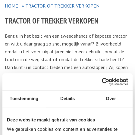
HOME
»
TRACTOR OF TREKKER VERKOPEN
TRACTOR OF TREKKER VERKOPEN
Bent u in het bezit van een tweedehands of kapotte tractor
en wilt u daar graag zo snel mogelijk vanaf? Bijvoorbeeld
omdat u het voertuig al jaren niet meer gebruikt, omdat de
tractor in de weg staat of omdat de trekker schade heeft?
Dan kunt u in contact treden met een autosloperij. Wij kopen
allerlei soorten tractors en trekkers in en het maakt niet uit
in welke staat het voertuig verkeert. Ook gebreken zijn geen
probleem, dus het is niet erg als het voertuig niet meer
volledig naar behoren functioneert. Wilt u graag uw
Toestemming
Details
Over
landbouwvoertuig met kenteken verkopen? Vul dan het
kenteken in. Is er geen kenteken (meer) aanwezig? Dan kunt u
Deze website maakt gebruik van cookies
“geen kenteken” invullen. U kunt ook telefonisch contact
We gebruiken cookies om content en advertenties te
opnemen. Een medewerker staat u direct te woord!