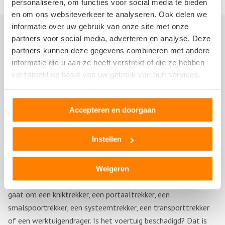
personaliseren, om functies voor social media te bieden
en om ons websiteverkeer te analyseren. Ook delen we
informatie over uw gebruik van onze site met onze
Tractor verkopen aan de sloop
partners voor social media, adverteren en analyse. Deze
partners kunnen deze gegevens combineren met andere
informatie die u aan ze heeft verstrekt of die ze hebben
Bent u in het bezit van een oude tractor of trekker waar u zo
verzameld op basis van uw gebruik van hun services.
snel mogelijk vanaf wilt en is verkopen een onmogelijk proces
gebleken? Dan kunt u contact met ons opnemen! Wij kopen
uw voertuig in iedere staat. Aan de hand van de gegevens van
Accepteren en doorgaan
uw voertuig zullen wij gratis en vrijblijvend een bod
uitbrengen.
Instellen
Verschillende modellen
Weigeren
Wij kopen allerlei soorten tractoren en trekkers in. Of het nu
gaat om een kniktrekker, een portaaltrekker, een
smalspoortrekker, een systeemtrekker, een transporttrekker
of een werktuigendrager. Is het voertuig beschadigd? Dat is