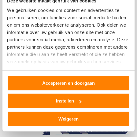
Deze website maakt gebruik van cookies
Portier
We gebruiken cookies om content en advertenties te
Passagiersstoel
personaliseren, om functies voor social media te bieden
Gasklep
en om ons websiteverkeer te analyseren. Ook delen we
Dashboard
informatie over uw gebruik van onze site met onze
Reservewiel, reserveband of thuiskomer
partners voor social media, adverteren en analyse. Deze
Meer berichten over autosloperijen >>
partners kunnen deze gegevens combineren met andere
informatie die u aan ze heeft verstrekt of die ze hebben
verzameld op basis van uw gebruik van hun services.
Accepteren en doorgaan
Instellen
Weigeren