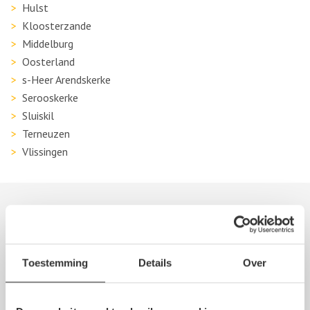
Hulst
Kloosterzande
Middelburg
Oosterland
s-Heer Arendskerke
Serooskerke
Sluiskil
Terneuzen
Vlissingen
Autosloperij informatie
(Stroom)verdeler
Toestemming
Details
Over
Voorbumper
Zonneklep
Stuurhuishoes