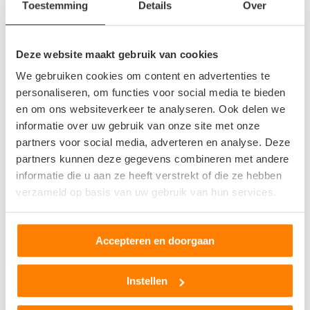
Autosloperij in de buurt van Terneuzen
Toestemming
Details
Over
Axel
Breskens
Deze website maakt gebruik van cookies
Bruinisse
We gebruiken cookies om content en advertenties te
Clinge
personaliseren, om functies voor social media te bieden
Goes
en om ons websiteverkeer te analyseren. Ook delen we
informatie over uw gebruik van onze site met onze
Hoedekenskerke
partners voor social media, adverteren en analyse. Deze
Hulst
partners kunnen deze gegevens combineren met andere
Kloosterzande
informatie die u aan ze heeft verstrekt of die ze hebben
Middelburg
verzameld op basis van uw gebruik van hun services.
Oosterland
s-Heer Arendskerke
Accepteren en doorgaan
Serooskerke
Sluiskil
Instellen
Terneuzen
Vlissingen