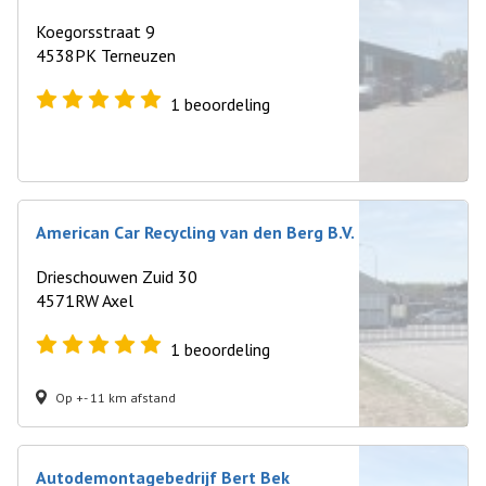
Koegorsstraat 9
4538PK Terneuzen
1
beoordeling
American Car Recycling van den Berg B.V.
Drieschouwen Zuid 30
4571RW Axel
1
beoordeling
Op +- 11 km afstand
Autodemontagebedrijf Bert Bek