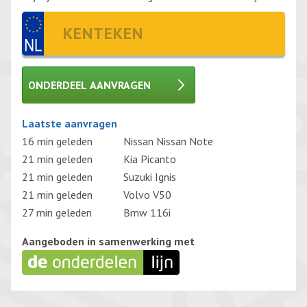
ONDERDEEL AANVRAGEN
Gelieve dit veld leeg te laten.
Laatste aanvragen
16 min geleden
Nissan Nissan Note
21 min geleden
Kia Picanto
21 min geleden
Suzuki Ignis
21 min geleden
Volvo V50
27 min geleden
Bmw 116i
Aangeboden in samenwerking met