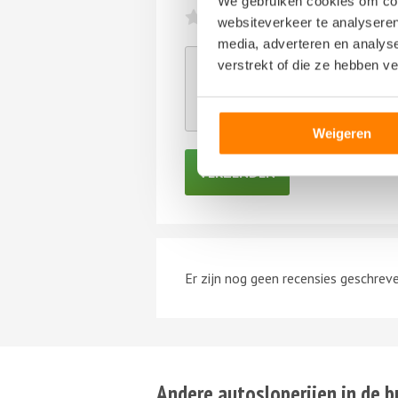
We gebruiken cookies om cont
websiteverkeer te analyseren
media, adverteren en analys
verstrekt of die ze hebben v
Hierbij bevestig ik dat de review
ontvangen van een persoon dan we
en de
disclaimer
van NoQ B.V. van
Weigeren
Er zijn nog geen recensies geschreve
Andere autosloperijen in de b