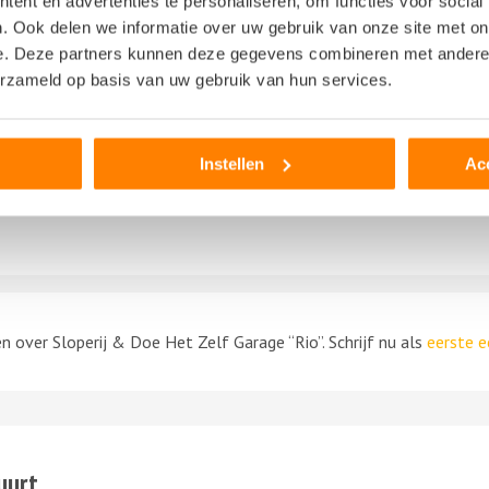
ent en advertenties te personaliseren, om functies voor social
. Ook delen we informatie over uw gebruik van onze site met on
e. Deze partners kunnen deze gegevens combineren met andere i
erzameld op basis van uw gebruik van hun services.
 is gebaseerd op mijn eigen ervaring en ik heb geen vergoeding en/of andere
l derden, om dit bedrijf te beoordelen. Op het schrijven van een beoord
 overeenkomstige toepassing.
Instellen
Ac
n over Sloperij & Doe Het Zelf Garage “Rio”. Schrijf nu als
eerste e
uurt