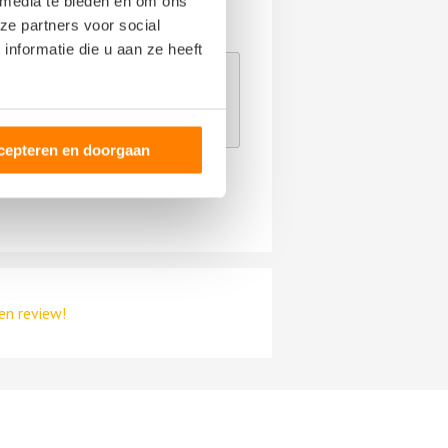
 media te bieden en om ons
ze partners voor social
nformatie die u aan ze heeft
 giften, direct dan wel indirect,
eling zijn de
algemene voorwaarden
cepteren en doorgaan
en review!