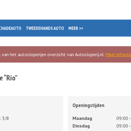
CHADEAUTO
TWEEDEHANDS AUTO
MEER >>
 van het autosloperijen overzicht van Autosloperij.nl.
Meer informa
e “Rio”
Openingstijden
t 3/8
Maandag
09:00 -
Dinsdag
09:00 -