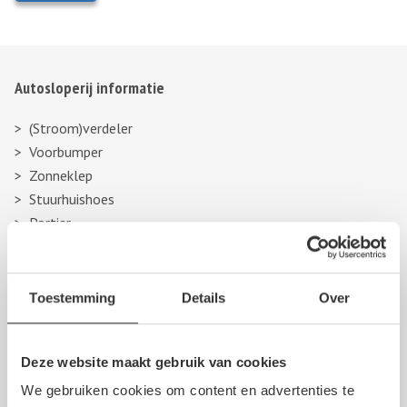
Gelieve dit veld leeg te laten.
Autosloperij informatie
(Stroom)verdeler
Voorbumper
Zonneklep
Stuurhuishoes
Portier
Passagiersstoel
Gasklep
Dashboard
Toestemming
Details
Over
Reservewiel, reserveband of thuiskomer
Meer berichten over autosloperijen >>
Deze website maakt gebruik van cookies
We gebruiken cookies om content en advertenties te