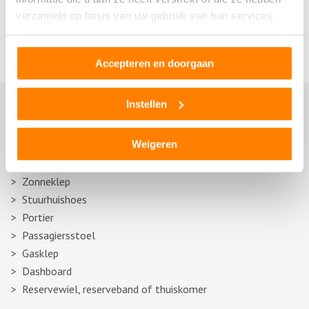
Swifterbant
verzameld op basis van uw gebruik van hun services.
Urk
Zeewolde
Accepteren en doorgaan
Instellen
Autosloperij informatie
Weigeren
(Stroom)verdeler
Voorbumper
Zonneklep
Stuurhuishoes
Portier
Passagiersstoel
Gasklep
Dashboard
Reservewiel, reserveband of thuiskomer