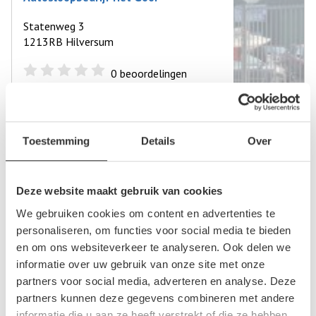
Statenweg 3
1213RB Hilversum
0
beoordelingen
Op +- 20 km afstand
Toestemming
Details
Over
Autosloperij in de buurt van Almere
Almere
Deze website maakt gebruik van cookies
Biddinghuizen
We gebruiken cookies om content en advertenties te
Dronten
personaliseren, om functies voor social media te bieden
en om ons websiteverkeer te analyseren. Ook delen we
Emmeloord
informatie over uw gebruik van onze site met onze
Lelystad
partners voor social media, adverteren en analyse. Deze
Nagele
partners kunnen deze gegevens combineren met andere
informatie die u aan ze heeft verstrekt of die ze hebben