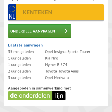
ONDERDEEL AANVRAGEN
Gelieve dit veld leeg te laten.
Laatste aanvragen
35 min geleden
Opel Insignia Sports Tourer
1 uur geleden
Kia Niro
1 uur geleden
Hymer B 574
2 uur geleden
Toyota Toyota Auris
3 uur geleden
Opel Meriva-a
Aangeboden in samenwerking met