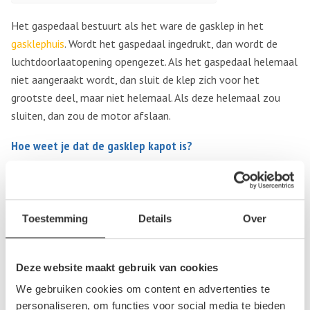
Het gaspedaal bestuurt als het ware de gasklep in het
gasklephuis
. Wordt het gaspedaal ingedrukt, dan wordt de
luchtdoorlaatopening opengezet. Als het gaspedaal helemaal
niet aangeraakt wordt, dan sluit de klep zich voor het
grootste deel, maar niet helemaal. Als deze helemaal zou
sluiten, dan zou de motor afslaan.
Hoe weet je dat de gasklep kapot is?
De gasklep van je auto kan kapot gaan. Dat kan betekenen
dat de gasklep niet meer volledig opent, waardoor je merkt
dat je auto minder pit heeft. Het kan ook zijn dat de gasklep
Toestemming
Details
Over
niet meer goed sluit. Dat wil zeggen dat deze te ver open
blijft staan als je remt of stilstaat, ook als je het gaspedaal
niet aanraakt. Tenslotte is het mogelijk dat de gasklep
Deze website maakt gebruik van cookies
helemaal sluit. In zo’n geval merk je dat je auto continu
We gebruiken cookies om content en advertenties te
afslaat als je het gaspedaal loslaat.
personaliseren, om functies voor social media te bieden