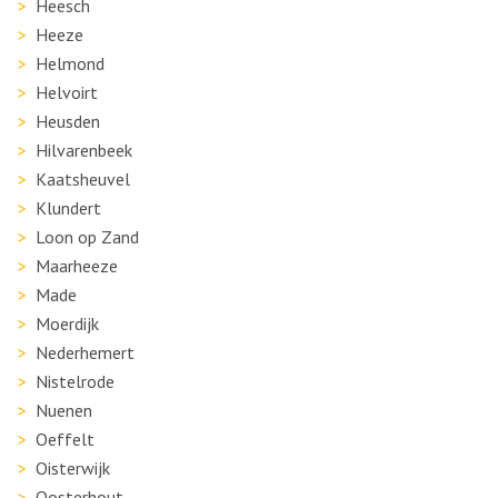
Heesch
Heeze
Helmond
Helvoirt
Heusden
Hilvarenbeek
Kaatsheuvel
Klundert
Loon op Zand
Maarheeze
Made
Moerdijk
Nederhemert
Nistelrode
Nuenen
Oeffelt
Oisterwijk
Oosterhout