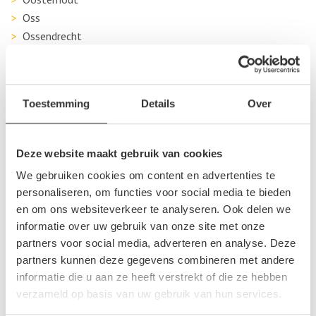
Oss
Ossendrecht
Oud Gastel
Overloon
Rijkevoort-de Walsert
Toestemming
Details
Over
Rijswijk Nb
Roosendaal
Rosmalen
Deze website maakt gebruik van cookies
Rucphen
We gebruiken cookies om content en advertenties te
Schijndel
personaliseren, om functies voor social media te bieden
Someren
en om ons websiteverkeer te analyseren. Ook delen we
Sprang-Capelle
informatie over uw gebruik van onze site met onze
Tilburg
partners voor social media, adverteren en analyse. Deze
Uden
partners kunnen deze gegevens combineren met andere
Udenhout
informatie die u aan ze heeft verstrekt of die ze hebben
Valkenswaard
verzameld op basis van uw gebruik van hun services.
Veghel