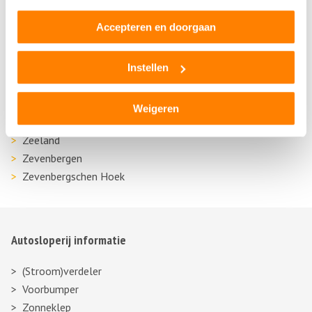
Veldhoven
Accepteren en doorgaan
Volkel
Vught
Waalre
Instellen
Waalwijk
Wernhout
Weigeren
Wintelre
Zeeland
Zevenbergen
Zevenbergschen Hoek
Autosloperij informatie
(Stroom)verdeler
Voorbumper
Zonneklep