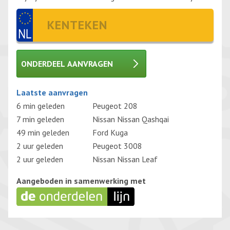
ONDERDEEL AANVRAGEN
Gelieve dit veld leeg te laten.
Laatste aanvragen
6 min geleden
Peugeot 208
7 min geleden
Nissan Nissan Qashqai
49 min geleden
Ford Kuga
2 uur geleden
Peugeot 3008
2 uur geleden
Nissan Nissan Leaf
Aangeboden in samenwerking met