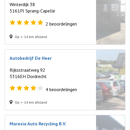
Winterdijk 38
5161PJ Sprang-Capelle
2
beoordelingen
Op +- 14 km afstand
Autobedrijf De Heer
Rijksstraatweg 92
3316EH Dordrecht
4
beoordelingen
Op +- 14 km afstand
Maresia Auto Recycling B.V.