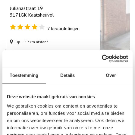
Julianastraat 19
5171GK Kaatsheuvel
7
beoordelingen
Op +- 17 km afstand
Autosloperij Bömers & Zn
Toestemming
Details
Over
Blauwehoefseweg 26
4791JD Klundert
0
beoordelingen
Deze website maakt gebruik van cookies
We gebruiken cookies om content en advertenties te
Op +- 18 km afstand
personaliseren, om functies voor social media te bieden
en om ons websiteverkeer te analyseren. Ook delen we
informatie over uw gebruik van onze site met onze
Damen Autosloperij
partners voor social media, adverteren en analyse. Deze