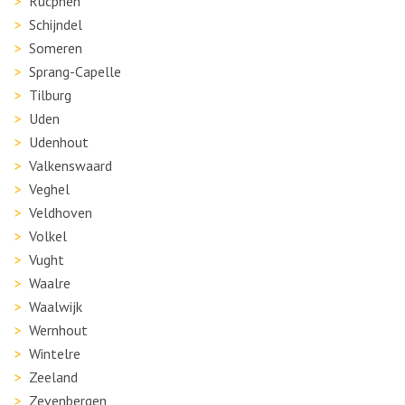
Rucphen
Schijndel
Someren
Sprang-Capelle
Tilburg
Uden
Udenhout
Valkenswaard
Veghel
Veldhoven
Volkel
Vught
Waalre
Waalwijk
Wernhout
Wintelre
Zeeland
Zevenbergen