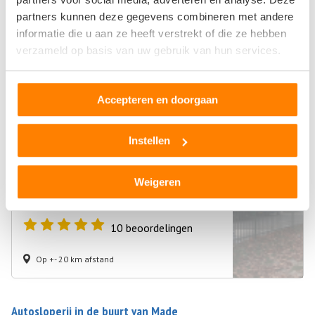
partners kunnen deze gegevens combineren met andere
Hellasstraat 14
informatie die u aan ze heeft verstrekt of die ze hebben
5047SK Tilburg
verzameld op basis van uw gebruik van hun services.
7
beoordelingen
Accepteren en doorgaan
Op +- 20 km afstand
Instellen
Metaal- en Schroothandel Harry de Kok
Pater Geurtjensweg 7
Weigeren
5047SL Tilburg
10
beoordelingen
Op +- 20 km afstand
Autosloperij in de buurt van Made