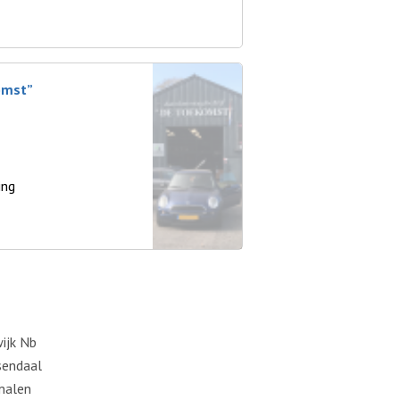
omst”
ing
wijk Nb
endaal
malen