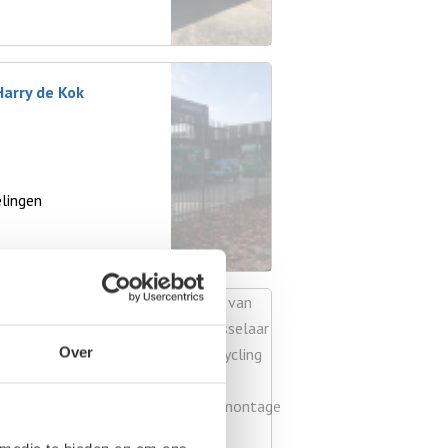
arry de Kok
lingen
Over
ingen