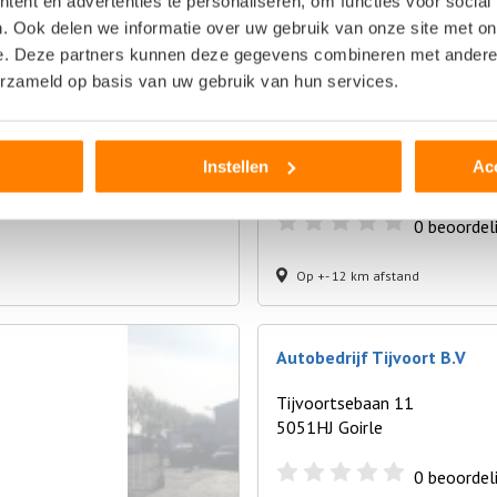
ent en advertenties te personaliseren, om functies voor social
Op +- 12 km afstand
. Ook delen we informatie over uw gebruik van onze site met on
e. Deze partners kunnen deze gegevens combineren met andere i
erzameld op basis van uw gebruik van hun services.
Autohandel Caron Volkswa
Zuideindsestraat 70
Instellen
Ac
4921 XN Made
0
beoordel
Op +- 12 km afstand
Autobedrijf Tijvoort B.V
Tijvoortsebaan 11
5051HJ Goirle
0
beoordel