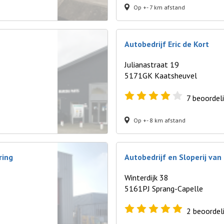
Op +- 7 km afstand
Autobedrijf Eric de Kort
Julianastraat 19
5171GK Kaatsheuvel
7
beoordel
Op +- 8 km afstand
ring
Autobedrijf en Sloperij van
Winterdijk 38
5161PJ Sprang-Capelle
2
beoordel