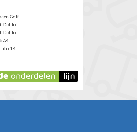
agen Golf
at Doblo'
at Doblo'
di A4
cato 14