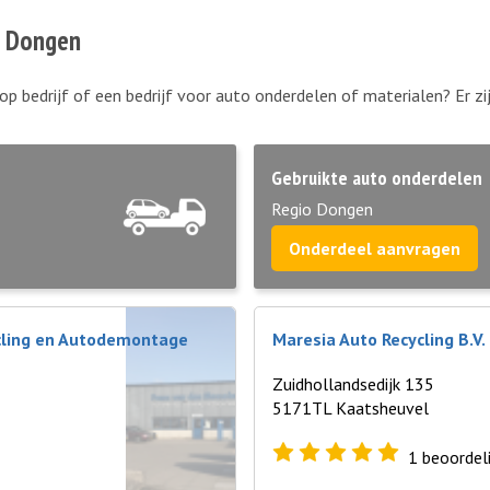
n Dongen
op bedrijf of een bedrijf voor auto onderdelen of materialen? Er 
Gebruikte auto onderdelen
Regio Dongen
Onderdeel aanvragen
cling en Autodemontage
Maresia Auto Recycling B.V.
Zuidhollandsedijk 135
5171TL Kaatsheuvel
1
beoordel