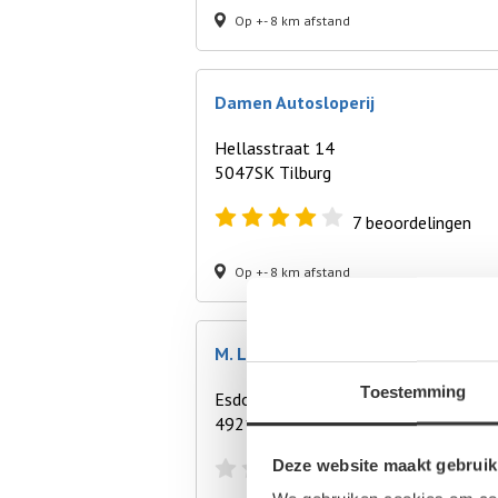
Op +- 8 km afstand
Damen Autosloperij
Hellasstraat 14
5047SK Tilburg
7
beoordelingen
Op +- 8 km afstand
M. Leeman VOF
Toestemming
Esdoornlaan 80
4921DV Made
Deze website maakt gebruik
0
beoordelingen