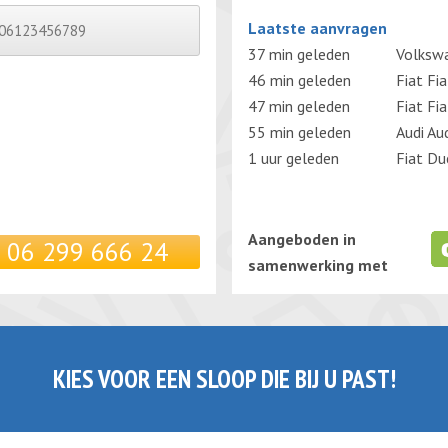
Gelieve dit veld leeg te laten.
Laatste aanvragen
37 min geleden
Volksw
46 min geleden
Fiat Fi
47 min geleden
Fiat Fi
55 min geleden
Audi Au
1 uur geleden
Fiat Du
Aangeboden in
06 299 666 24
samenwerking met
KIES VOOR EEN SLOOP DIE BIJ U PAST!