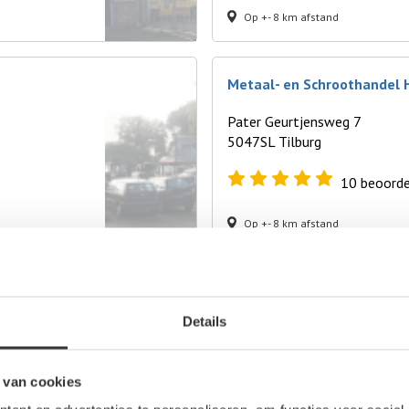
Op +- 8 km afstand
Metaal- en Schroothandel H
Pater Geurtjensweg 7
5047SL Tilburg
10
beoorde
Op +- 8 km afstand
Autosloperij ’t Haasje
Details
Trekpot 5
4825BM Breda
 van cookies
2
beoordel