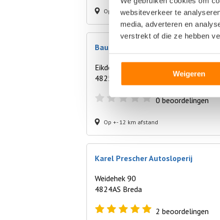
We gebruiken cookies om cont
Op +- 10 km afstand
websiteverkeer te analyseren
media, adverteren en analys
verstrekt of die ze hebben v
Baum BV Trucks – Truckparts
Eikdonk 9
Weigeren
4825AZ Breda
0
beoordelingen
Op +- 12 km afstand
Karel Prescher Autosloperij
Weidehek 90
4824AS Breda
2
beoordelingen