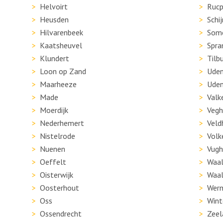
Helvoirt
Ruc
Heusden
Schi
Hilvarenbeek
Som
Kaatsheuvel
Spra
Klundert
Tilb
Loon op Zand
Ude
Maarheeze
Ude
Made
Valk
Moerdijk
Vegh
Nederhemert
Veld
Nistelrode
Volk
Nuenen
Vugh
Oeffelt
Waal
Oisterwijk
Waal
Oosterhout
Wer
Oss
Wint
Ossendrecht
Zeel