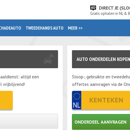
DIRECT JE (S
Gratis ophalen in NL & 
CHADEAUTO
TWEEDEHANDS AUTO
MEER >>
AUTO ONDERDELEN KOPE
aaldienst: altijd een
Sloop-, gebruikte en tweedeha
vrijblijvend!
offertes aanvragen via de Ond
ONDERDEEL AANVRAGEN