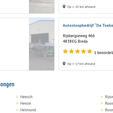
Op +- 15 km afstand
Autosloopbedrijf “De Toek
Rijsbergseweg 466
4838EG Breda
1
beoordel
Op +- 17 km afstand
 Dongen
Heesch
Rijs
Heeze
Roos
Helmond
Ros