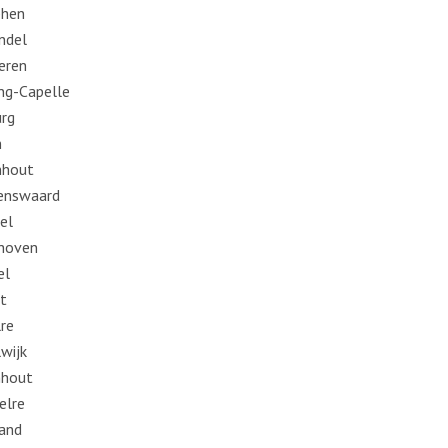
phen
jndel
eren
ng-Capelle
urg
n
nhout
enswaard
el
hoven
el
t
re
wijk
nhout
elre
and