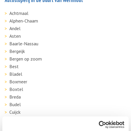
Autosloperij in de buurt van Wernhout
Achtmaal
Alphen-Chaam
Andel
Asten
Baarle-Nassau
Bergeijk
Bergen op zoom
Best
Bladel
Boxmeer
Boxtel
Breda
Budel
Cuijck
Den Bosch
Deurne