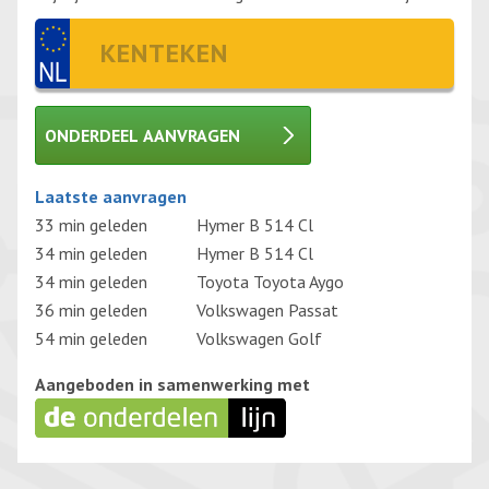
ONDERDEEL AANVRAGEN
Gelieve dit veld leeg te laten.
Laatste aanvragen
33 min geleden
Hymer B 514 Cl
34 min geleden
Hymer B 514 Cl
34 min geleden
Toyota Toyota Aygo
36 min geleden
Volkswagen Passat
54 min geleden
Volkswagen Golf
Aangeboden in samenwerking met