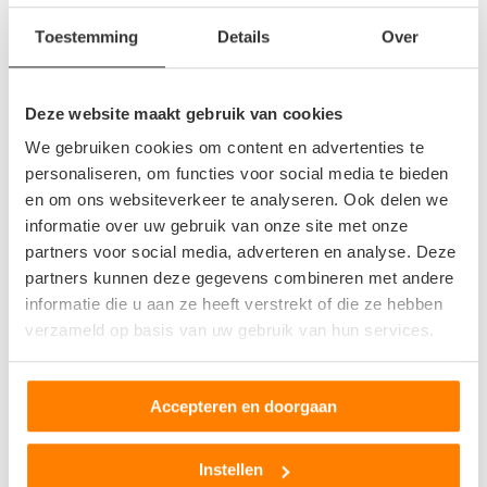
Dongen
Toestemming
Details
Over
Eindhoven
Geertruidenberg
Geldrop
Deze website maakt gebruik van cookies
Gemert
We gebruiken cookies om content en advertenties te
Gilze en Rijen
personaliseren, om functies voor social media te bieden
Goirle
en om ons websiteverkeer te analyseren. Ook delen we
informatie over uw gebruik van onze site met onze
Heesch
partners voor social media, adverteren en analyse. Deze
Heeze
partners kunnen deze gegevens combineren met andere
Helmond
informatie die u aan ze heeft verstrekt of die ze hebben
Helvoirt
verzameld op basis van uw gebruik van hun services.
Heusden
Hilvarenbeek
Kaatsheuvel
Accepteren en doorgaan
Klundert
Loon op Zand
Instellen
Maarheeze