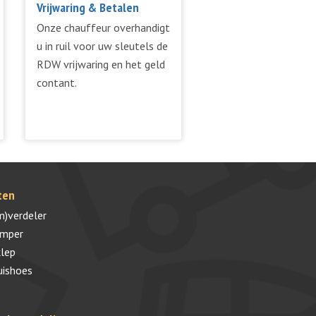
Vrijwaring & Betalen
Onze chauffeur overhandigt
u in ruil voor uw sleutels de
RDW vrijwaring en het geld
contant.
ten
m)verdeler
umper
lep
uishoes