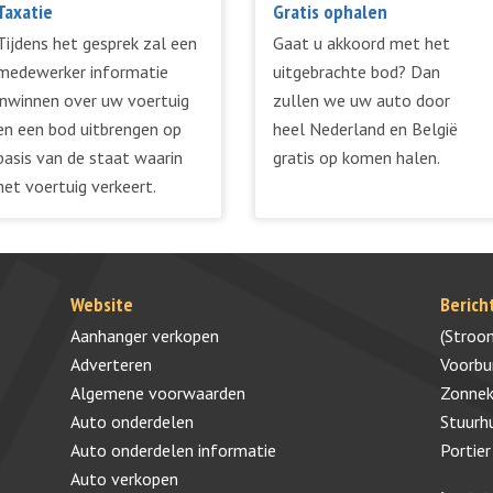
Taxatie
Gratis ophalen
Tijdens het gesprek zal een
Gaat u akkoord met het
medewerker informatie
uitgebrachte bod? Dan
inwinnen over uw voertuig
zullen we uw auto door
en een bod uitbrengen op
heel Nederland en België
basis van de staat waarin
gratis op komen halen.
het voertuig verkeert.
Website
Berich
Aanhanger verkopen
(Stroo
Adverteren
Voorb
Algemene voorwaarden
Zonnek
Auto onderdelen
Stuurh
Auto onderdelen informatie
Portier
Auto verkopen