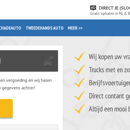
DIRECT JE (S
Gratis ophalen in NL & 
CHADEAUTO
TWEEDEHANDS AUTO
MEER >>
Wij kopen uw vr
N
Trucks met en z
een vergoeding en wij halen
Berijfsvoertuig
uw gegevens achter!
Direct contant g
Altijd een mooi