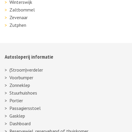
Winterswijk
Zaltbommel
Zevenaar
Zutphen
Autosloperij informatie
(Stroom)verdeler
Voorbumper
Zonneklep
Stuurhuishoes
Portier
Passagiersstoel
Gasklep
Dashboard
Reservewiel, reserveband of thuiskomer