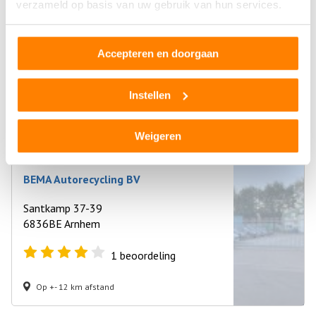
verzameld op basis van uw gebruik van hun services.
Bandenservice Brink
Santkamp 41
Accepteren en doorgaan
6836BE Arnhem
Instellen
1
beoordeling
Op +- 12 km afstand
Weigeren
BEMA Autorecycling BV
Santkamp 37-39
6836BE Arnhem
1
beoordeling
Op +- 12 km afstand