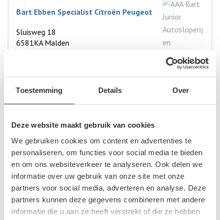
Bart Ebben Specialist Citroën Peugeot
Sluisweg 18
6581KA Malden
0
beoordelingen
Op +- 8 km afstand
Toestemming
Details
Over
Jansen van Beek Autodemontagebedrijf
Deze website maakt gebruik van cookies
We gebruiken cookies om content en advertenties te
Logistiekweg 10
personaliseren, om functies voor social media te bieden
6681LS Bemmel
en om ons websiteverkeer te analyseren. Ook delen we
0
beoordelingen
informatie over uw gebruik van onze site met onze
partners voor social media, adverteren en analyse. Deze
Op +- 9 km afstand
partners kunnen deze gegevens combineren met andere
informatie die u aan ze heeft verstrekt of die ze hebben