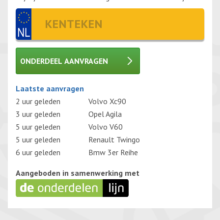
ONDERDEEL AANVRAGEN
Gelieve dit veld leeg te laten.
Laatste aanvragen
2 uur geleden
Volvo Xc90
3 uur geleden
Opel Agila
5 uur geleden
Volvo V60
5 uur geleden
Renault Twingo
6 uur geleden
Bmw 3er Reihe
Aangeboden in samenwerking met