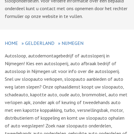
slooponderdelen. Voor verdere informatie over een bepaald
onderdeel kunt u contact met ons opnemen door het rechter
formulier op onze website in te vullen.
HOME
»
GELDERLAND
»
NIJMEGEN
Autosloop, autodemontagebedrijf of autosloperij in
Nijmegen! Kies een autosloperij, auto afbraak bedrijf of
autosloop in Nijmegen uit voor info over die autosloperij.
Snel uw sloopauto verkopen, sloopauto aanbieden of auto
weg laten slepen? Onze ophaaldienst koopt uw sloopauto,
schadeauto, kapotte auto, oude auto, brommobiel, auto met
verlopen apk, zonder apk of keuring of tweedehands auto
met een kapotte koppakking, turbo, versnellingsbak, motor,
distributieriem of koppeling en komt uw sloopauto ophalen
of auto wegslepen! Zoek naar sloopauto onderdelen,
tweedehands auto onderdelen, gebruikte auto onderdelen of