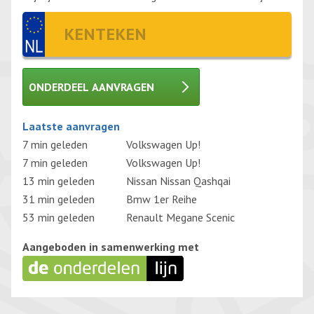
ONDERDEEL AANVRAGEN
Gelieve dit veld leeg te laten.
Laatste aanvragen
7 min geleden
Volkswagen Up!
7 min geleden
Volkswagen Up!
13 min geleden
Nissan Nissan Qashqai
31 min geleden
Bmw 1er Reihe
53 min geleden
Renault Megane Scenic
Aangeboden in samenwerking met