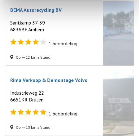
BEMA Autorecycling BV
Santkamp 37-39
6836BE Arnhem
1
beoordeling
Op +- 12 km afstand
Rima Verkoop & Demontage Volvo
Industrieweg 22
6651KR Druten
1
beoordeling
Op +- 13 km afstand