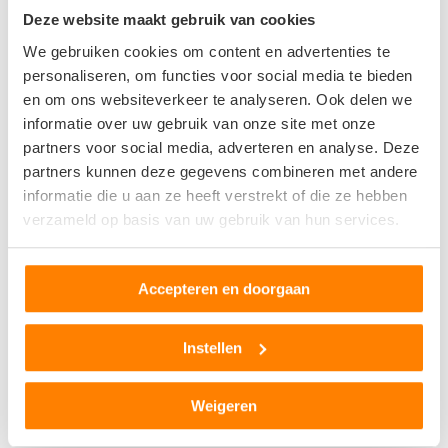
Deze website maakt gebruik van cookies
Bandenservice Brink
We gebruiken cookies om content en advertenties te
Santkamp 41
personaliseren, om functies voor social media te bieden
6836BE Arnhem
en om ons websiteverkeer te analyseren. Ook delen we
informatie over uw gebruik van onze site met onze
1
beoordeling
partners voor social media, adverteren en analyse. Deze
partners kunnen deze gegevens combineren met andere
Op +- 12 km afstand
informatie die u aan ze heeft verstrekt of die ze hebben
verzameld op basis van uw gebruik van hun services.
Jansen van Beek Autodemontagebedrijf
Accepteren en doorgaan
Logistiekweg 10
6681LS Bemmel
Instellen
0
beoordelingen
Weigeren
Op +- 12 km afstand