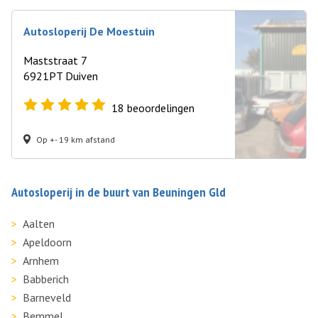
Autosloperij De Moestuin
Maststraat 7
6921PT Duiven
18
beoordelingen
Op +- 19 km afstand
Autosloperij in de buurt van Beuningen Gld
Aalten
Apeldoorn
Arnhem
Babberich
Barneveld
Bemmel