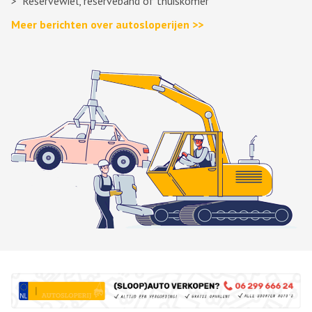
Reservewiel, reserveband of thuiskomer
Meer berichten over autosloperijen >>