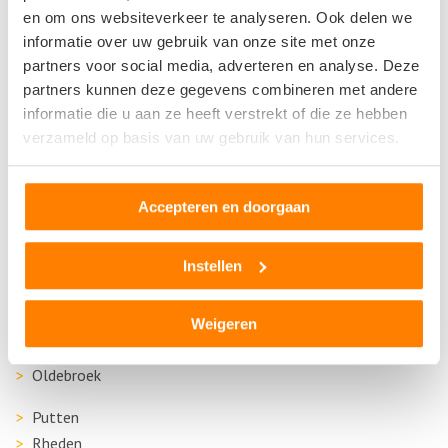
Harderwijk
en om ons websiteverkeer te analyseren. Ook delen we
Heelsum
informatie over uw gebruik van onze site met onze
Heerde
partners voor social media, adverteren en analyse. Deze
Heteren
partners kunnen deze gegevens combineren met andere
informatie die u aan ze heeft verstrekt of die ze hebben
Hoevelaken
verzameld op basis van uw gebruik van hun services.
Ingen
Laren Gld
Lichtenvoorde
Accepteren en doorgaan
Lochem
Malden
Instellen
Millingen aan de Rijn
Nijkerkerveen
Nijmegen
Weigeren
Nunspeet
Oldebroek
Putten
Rheden