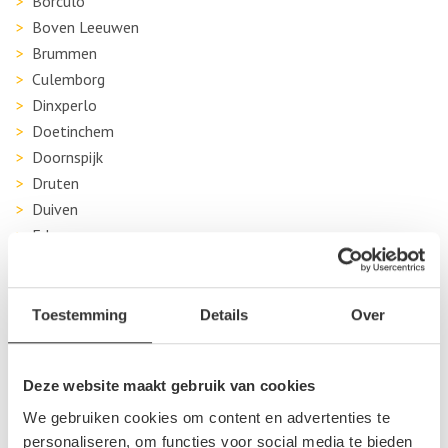
Borculo
Boven Leeuwen
Brummen
Culemborg
Dinxperlo
Doetinchem
Doornspijk
Druten
Duiven
Ede
Eibergen
Elst
Toestemming
Details
Over
Emst
Ermelo
Geesteren
Deze website maakt gebruik van cookies
Geldermalsen
We gebruiken cookies om content en advertenties te
Groenlo
personaliseren, om functies voor social media te bieden