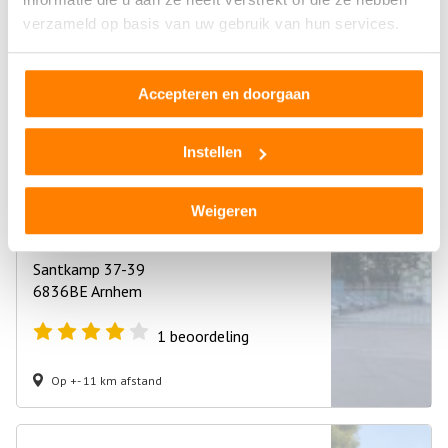
Bandenservice Brink
verzameld op basis van uw gebruik van hun services.
Santkamp 41
6836BE Arnhem
Accepteren en doorgaan
1
beoordeling
Instellen
Op +- 11 km afstand
Weigeren
BEMA Autorecycling BV
Santkamp 37-39
6836BE Arnhem
1
beoordeling
Op +- 11 km afstand