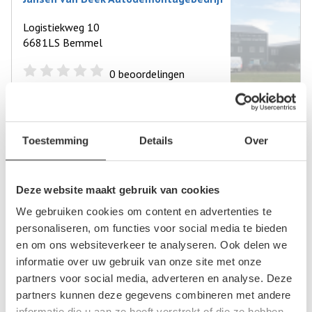
Logistiekweg 10
6681LS Bemmel
0
beoordelingen
Op +- 10 km afstand
Toestemming
Details
Over
Bart Ebben Specialist Citroën Peugeot
Sluisweg 18
Deze website maakt gebruik van cookies
6581KA Malden
We gebruiken cookies om content en advertenties te
personaliseren, om functies voor social media te bieden
0
beoordelingen
en om ons websiteverkeer te analyseren. Ook delen we
informatie over uw gebruik van onze site met onze
Op +- 10 km afstand
partners voor social media, adverteren en analyse. Deze
partners kunnen deze gegevens combineren met andere
informatie die u aan ze heeft verstrekt of die ze hebben