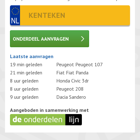
ONDERDEEL AANVRAGEN
Gelieve dit veld leeg te laten.
Laatste aanvragen
19 min geleden
Peugeot Peugeot 107
21 min geleden
Fiat Fiat Panda
8 uur geleden
Honda Civic 3dr
8 uur geleden
Peugeot 208
9 uur geleden
Dacia Sandero
Aangeboden in samenwerking met