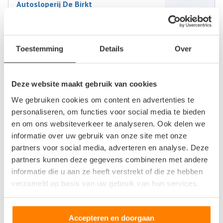
Autosloperij De Birkt
Kryptonweg 1
3812RZ Amersfoort
Toestemming
Details
Over
0
beoordelingen
Op +- 17 km afstand
Deze website maakt gebruik van cookies
We gebruiken cookies om content en advertenties te
personaliseren, om functies voor social media te bieden
Autosloperij in de buurt van Putten
en om ons websiteverkeer te analyseren. Ook delen we
informatie over uw gebruik van onze site met onze
Aalten
partners voor social media, adverteren en analyse. Deze
Apeldoorn
partners kunnen deze gegevens combineren met andere
Arnhem
informatie die u aan ze heeft verstrekt of die ze hebben
Babberich
verzameld op basis van uw gebruik van hun services.
Barneveld
Bemmel
Beuningen Gld
Accepteren en doorgaan