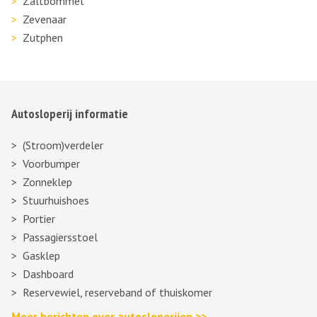
Zaltbommel
Zevenaar
Zutphen
Autosloperij informatie
(Stroom)verdeler
Voorbumper
Zonneklep
Stuurhuishoes
Portier
Passagiersstoel
Gasklep
Dashboard
Reservewiel, reserveband of thuiskomer
Meer berichten over autosloperijen >>