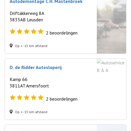
Autodemontage C.H. Mastenbroek
Driftakkerweg 8A
3833AB Leusden
2
beoordelingen
Op +- 15 km afstand
D. de Ridder Autosloperij
Kamp 66
3811AT Amersfoort
2
beoordelingen
Op +- 15 km afstand