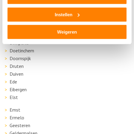
Beusichem
Borculo
Instellen
Boven Leeuwen
Brummen
Weigeren
Culemborg
Dinxperlo
Doetinchem
Doornspijk
Druten
Duiven
Ede
Eibergen
Elst
Emst
Ermelo
Geesteren
Geldermalsen