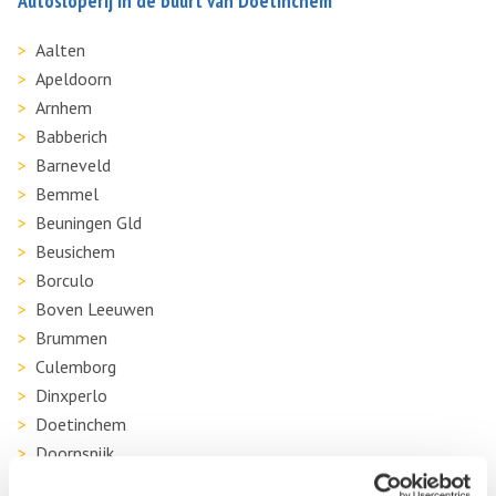
Autosloperij in de buurt van Doetinchem
Aalten
Apeldoorn
Arnhem
Babberich
Barneveld
Bemmel
Beuningen Gld
Beusichem
Borculo
Boven Leeuwen
Brummen
Culemborg
Dinxperlo
Doetinchem
Doornspijk
Druten