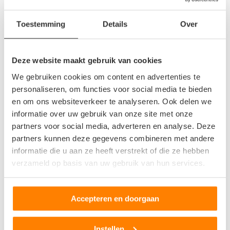
Duiven
Ede
Toestemming
Details
Over
Eibergen
Elst
Deze website maakt gebruik van cookies
Emst
We gebruiken cookies om content en advertenties te
Ermelo
personaliseren, om functies voor social media te bieden
Geesteren
en om ons websiteverkeer te analyseren. Ook delen we
Geldermalsen
informatie over uw gebruik van onze site met onze
Groenlo
partners voor social media, adverteren en analyse. Deze
Harderwijk
partners kunnen deze gegevens combineren met andere
Heelsum
informatie die u aan ze heeft verstrekt of die ze hebben
Heerde
verzameld op basis van uw gebruik van hun services.
Heteren
Hoevelaken
Accepteren en doorgaan
Ingen
Laren Gld
Lichtenvoorde
Instellen