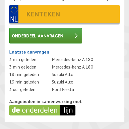
ONDERDEEL AANVRAGEN
Gelieve dit veld leeg te laten.
Laatste aanvragen
3 min geleden
Mercedes-benz A 180
3 min geleden
Mercedes-benz A 180
18 min geleden
Suzuki Alto
19 min geleden
Suzuki Alto
3 uur geleden
Ford Fiesta
Aangeboden in samenwerking met