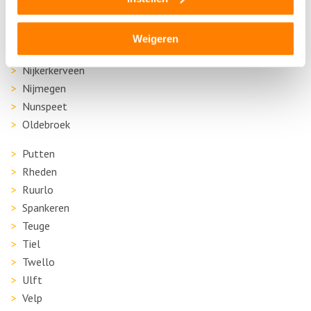
Lochem
Malden
Weigeren
Millingen aan de Rijn
Nijkerkerveen
Nijmegen
Nunspeet
Oldebroek
Putten
Rheden
Ruurlo
Spankeren
Teuge
Tiel
Twello
Ulft
Velp