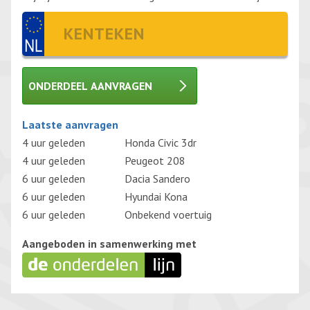
ONDERDEEL AANVRAGEN
Gelieve dit veld leeg te laten.
Laatste aanvragen
4 uur geleden
Honda Civic 3dr
4 uur geleden
Peugeot 208
6 uur geleden
Dacia Sandero
6 uur geleden
Hyundai Kona
6 uur geleden
Onbekend voertuig
Aangeboden in samenwerking met