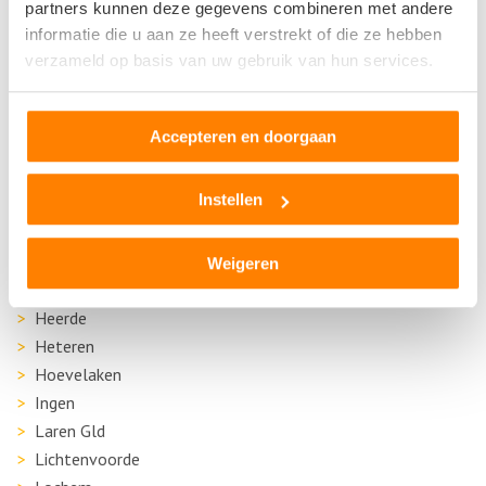
partners kunnen deze gegevens combineren met andere
Ede
informatie die u aan ze heeft verstrekt of die ze hebben
Eibergen
verzameld op basis van uw gebruik van hun services.
Elst
Emst
Accepteren en doorgaan
Ermelo
Geesteren
Instellen
Geldermalsen
Groenlo
Harderwijk
Weigeren
Heelsum
Heerde
Heteren
Hoevelaken
Ingen
Laren Gld
Lichtenvoorde