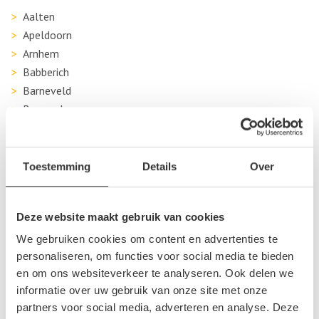
Aalten
Apeldoorn
Arnhem
Babberich
Barneveld
Bemmel
Beuningen Gld
Beusichem
Borculo
Toestemming
Details
Over
Boven Leeuwen
Brummen
Deze website maakt gebruik van cookies
Culemborg
Dinxperlo
We gebruiken cookies om content en advertenties te
Doetinchem
personaliseren, om functies voor social media te bieden
en om ons websiteverkeer te analyseren. Ook delen we
Doornspijk
informatie over uw gebruik van onze site met onze
Druten
partners voor social media, adverteren en analyse. Deze
Duiven