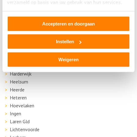
verzameld op basis van uw gebruik van hun services.
Ede
Eibergen
Elst
Accepteren en doorgaan
Emst
Ermelo
Instellen
Geesteren
Geldermalsen
Weigeren
Groenlo
Harderwijk
Heelsum
Heerde
Heteren
Hoevelaken
Ingen
Laren Gld
Lichtenvoorde