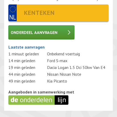
ONDERDEEL AANVRAGEN
Gelieve dit veld leeg te laten.
Laatste aanvragen
1 minuut geleden
Onbekend voertuig
14 min geleden
Ford S-max
19 min geleden
Dacia Logan 1.5 Dci 50kw Van E4
44 min geleden
Nissan Nissan Note
49 min geleden
Kia Picanto
Aangeboden in samenwerking met