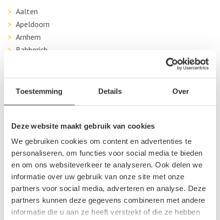
Aalten
Apeldoorn
Arnhem
Babberich
Barneveld
Bemmel
Beuningen Gld
Toestemming
Details
Over
Beusichem
Borculo
Boven Leeuwen
Deze website maakt gebruik van cookies
Brummen
We gebruiken cookies om content en advertenties te
Culemborg
personaliseren, om functies voor social media te bieden
Dinxperlo
en om ons websiteverkeer te analyseren. Ook delen we
Doetinchem
informatie over uw gebruik van onze site met onze
partners voor social media, adverteren en analyse. Deze
Doornspijk
partners kunnen deze gegevens combineren met andere
Druten
informatie die u aan ze heeft verstrekt of die ze hebben
Duiven