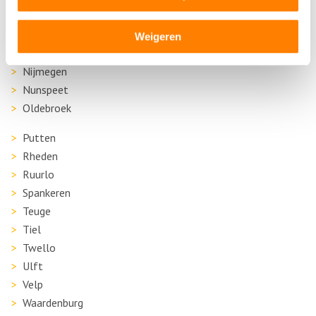
Malden
Millingen aan de Rijn
Weigeren
Nijkerkerveen
Nijmegen
Nunspeet
Oldebroek
Putten
Rheden
Ruurlo
Spankeren
Teuge
Tiel
Twello
Ulft
Velp
Waardenburg