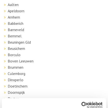
Aalten
Apeldoorn
Arnhem
Babberich
Barneveld
Bemmel
Beuningen Gld
Beusichem
Borculo
Boven Leeuwen
Brummen
Culemborg
Dinxperlo
Doetinchem
Doornspijk
Druten
Duiven