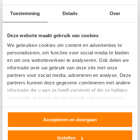
Ede
Eibergen
Toestemming
Details
Over
Elst
Emst
Deze website maakt gebruik van cookies
Ermelo
We gebruiken cookies om content en advertenties te
Geesteren
personaliseren, om functies voor social media te bieden
Geldermalsen
en om ons websiteverkeer te analyseren. Ook delen we
Groenlo
informatie over uw gebruik van onze site met onze
Harderwijk
partners voor social media, adverteren en analyse. Deze
Heelsum
partners kunnen deze gegevens combineren met andere
Heerde
informatie die u aan ze heeft verstrekt of die ze hebben
verzameld op basis van uw gebruik van hun services.
Heteren
Hoevelaken
Ingen
Accepteren en doorgaan
Laren Gld
Lichtenvoorde
Instellen
Lochem