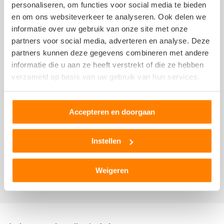
personaliseren, om functies voor social media te bieden
en om ons websiteverkeer te analyseren. Ook delen we
informatie over uw gebruik van onze site met onze
partners voor social media, adverteren en analyse. Deze
partners kunnen deze gegevens combineren met andere
informatie die u aan ze heeft verstrekt of die ze hebben
sam
verzameld op basis van uw gebruik van hun services.
3 december 2020
Accepteren en doorgaan
Twee dagen geleden heb ik twee schijven en wiellager
voor mijn Scénic 2004 bij hen voor €100 gekocht. Toen
Instellen
bleek later dat ze passen niet onder mijn Renault. Ik
wilde ze terug brengen en mijn geld terug. Tien ze
Weigeren
Toon
meer
reagerende heel onaardig dat het mag niet, en zo
makkelijk ben ik €50 kwijt.