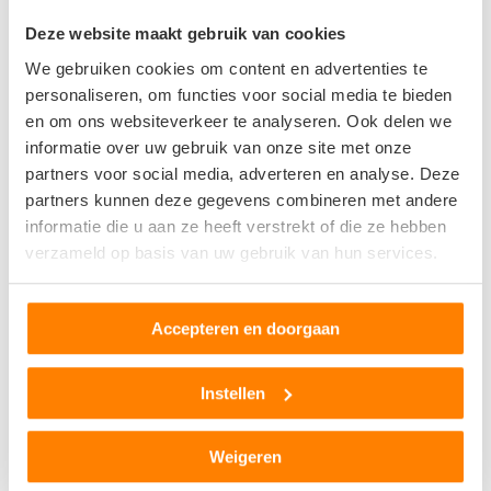
Als je zonneklep kapot is, dan is het verstandig om deze op
korte termijn te vervangen door een goed werkend exemplaar.
Deze website maakt gebruik van cookies
Het is niet noodzakelijk om een nieuwe zonneklep te kopen.
We gebruiken cookies om content en advertenties te
In de meeste gevallen kun je hiervoor prima bij een sloperij
personaliseren, om functies voor social media te bieden
terecht.
en om ons websiteverkeer te analyseren. Ook delen we
informatie over uw gebruik van onze site met onze
partners voor social media, adverteren en analyse. Deze
partners kunnen deze gegevens combineren met andere
informatie die u aan ze heeft verstrekt of die ze hebben
verzameld op basis van uw gebruik van hun services.
Accepteren en doorgaan
Instellen
Weigeren