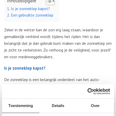
Inhoudsopgave
Is je zonneklep kapot?
Een gebruikte zonneklep
Zeker in de winter kan de zon erg laag staan, waardoor je
gemakkelijk verblind wordt tijdens het rijden. Het is dan
belangrijk dat je dan gebruik kunt maken van de zonneklep om
je zicht te verbeteren. Zo verhoog je de veiligheid, voor jezelf
en voor medeweggebruikers.
Is je zonneklep kapot?
De zonneklep is een belangrijk onderdeel van het auto-
interieur. Helaas kan de zonneklep kapot gaan. Hij kan
afbreken of “lam” zijn, waardoor deze niet meer goed in de
juiste stand blijft staan. Dit kan je zicht op de weg
Toestemming
Details
Over
belemmeren in plaats van verbeteren.