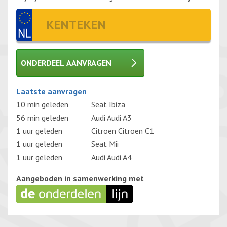
ONDERDEEL AANVRAGEN
Gelieve dit veld leeg te laten.
Laatste aanvragen
10 min geleden
Seat Ibiza
56 min geleden
Audi Audi A3
1 uur geleden
Citroen Citroen C1
1 uur geleden
Seat Mii
1 uur geleden
Audi Audi A4
Aangeboden in samenwerking met