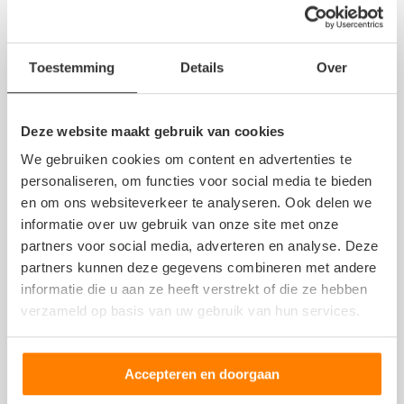
Autosloperij informatie
Toestemming
Details
Over
(Stroom)verdeler
Voorbumper
Zonneklep
Deze website maakt gebruik van cookies
Stuurhuishoes
We gebruiken cookies om content en advertenties te
Portier
personaliseren, om functies voor social media te bieden
Passagiersstoel
en om ons websiteverkeer te analyseren. Ook delen we
Gasklep
informatie over uw gebruik van onze site met onze
Dashboard
partners voor social media, adverteren en analyse. Deze
Reservewiel, reserveband of thuiskomer
partners kunnen deze gegevens combineren met andere
informatie die u aan ze heeft verstrekt of die ze hebben
Meer berichten over autosloperijen >>
verzameld op basis van uw gebruik van hun services.
Accepteren en doorgaan