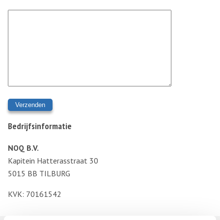
Gelieve dit veld leeg te laten.
Bedrijfsinformatie
NOQ B.V.
Kapitein Hatterasstraat 30
5015 BB TILBURG
KVK: 70161542