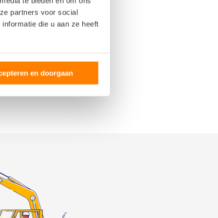
 media te bieden en om ons
sen
ze partners voor social
ulo
nformatie die u aan ze heeft
horst
nwijk
selo
erhaar-Vriezenveensewijk
cepteren en doorgaan
lle