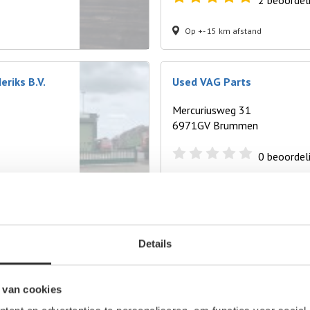
2
beoordel
Op +- 15 km afstand
eriks B.V.
Used VAG Parts
Mercuriusweg 31
6971GV Brummen
0
beoordel
Op +- 18 km afstand
Deventer
Details
Enter
Olde
 van cookies
Ermelo
Raal