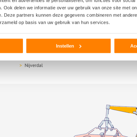
ent en advertenties te personaliseren, om functies voor social
Geesteren
Rijs
. Ook delen we informatie over uw gebruik van onze site met on
Haaksbergen
Sibc
e. Deze partners kunnen deze gegevens combineren met andere i
Hardenberg
Stap
erzameld op basis van uw gebruik van hun services.
Hengelo
Stee
Kampen
Weer
Lemelerveld
West
Instellen
Ac
Losser
Zwo
Nieuwleusen
Nijverdal