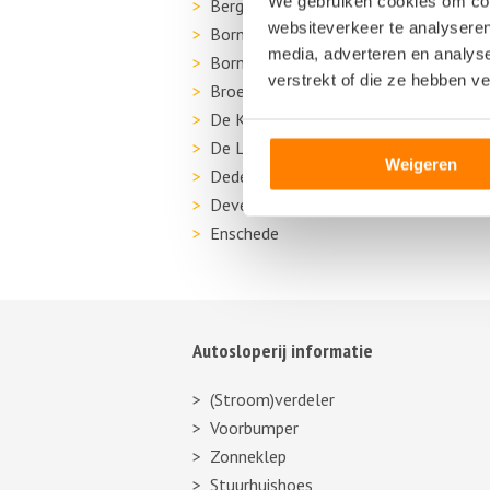
We gebruiken cookies om cont
Bergentheim
websiteverkeer te analyseren
Borne
media, adverteren en analys
Bornerbroek
verstrekt of die ze hebben v
Broekland
De Krim
De Lutte
Weigeren
Dedemsvaart
Deventer
Enschede
Autosloperij informatie
(Stroom)verdeler
Voorbumper
Zonneklep
Stuurhuishoes