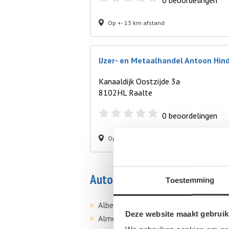
0
beoordelingen
Op +- 13 km afstand
IJzer- en Metaalhandel Antoon Hind
Kanaaldijk Oostzijde 3a
8102HL Raalte
0
beoordelingen
Op +- 15 km afstand
Autosloperij in de buurt van 
Toestemming
Albergen
Deze website maakt gebruik
Almelo