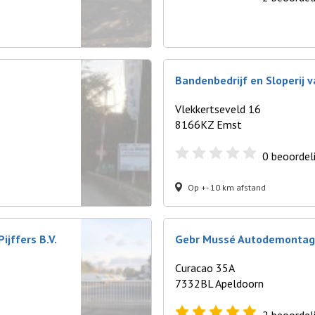
Bandenbedrijf en Sloperij v
Vlekkertseveld 16
8166KZ Emst
0
beoordel
Op +- 10 km afstand
jffers B.V.
Gebr Mussé Autodemontage
Curacao 35A
7332BL Apeldoorn