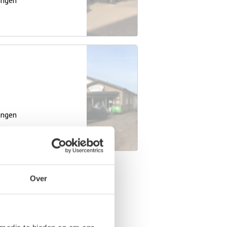
ingen
ingen
Over
nzaal
te