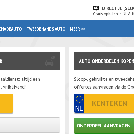
DIRECT JE (S
Gratis ophalen in NL & 
CHADEAUTO
TWEEDEHANDS AUTO
MEER >>
R
AUTO ONDERDELEN KOPEN
aaldienst: altijd een
Sloop-, gebruikte en tweedeha
vrijblijvend!
offertes aanvragen via de Ond
ONDERDEEL AANVRAGEN