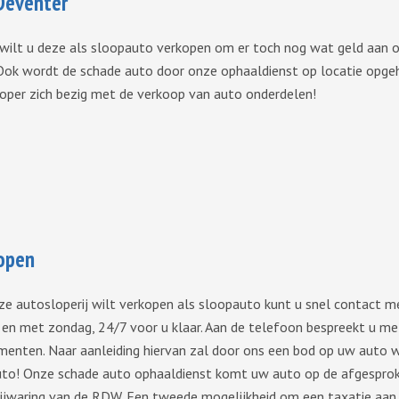
Deventer
ilt u deze als sloopauto verkopen om er toch nog wat geld aan ov
 Ook wordt de schade auto door onze ophaaldienst op locatie opge
oper zich bezig met de verkoop van auto onderdelen!
kopen
ze autosloperij wilt verkopen als sloopauto kunt u snel contact m
n met zondag, 24/7 voor u klaar. Aan de telefoon bespreekt u m
menten. Naar aanleiding hiervan zal door ons een bod op uw auto 
auto! Onze schade auto ophaaldienst komt uw auto op de afgesprok
ijwaring van de RDW. Een tweede mogelijkheid om een taxatie aan 