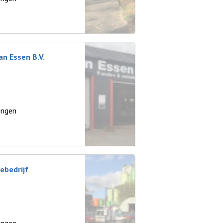
an Essen B.V.
ingen
bedrijf