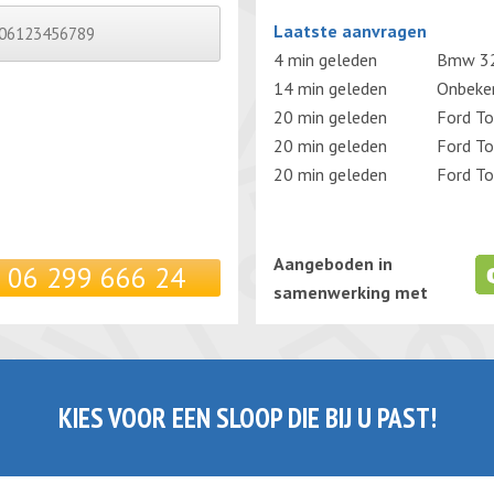
Gelieve dit veld leeg te laten.
Laatste aanvragen
4 min geleden
Bmw 32
14 min geleden
Onbeken
20 min geleden
Ford T
20 min geleden
Ford T
20 min geleden
Ford T
Aangeboden in
06 299 666 24
samenwerking met
KIES VOOR EEN SLOOP DIE BIJ U PAST!