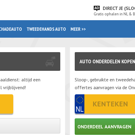
DIRECT JE (S
Gratis ophalen in NL & 
CHADEAUTO
TWEEDEHANDS AUTO
MEER >>
AUTO ONDERDELEN KOPEN
aaldienst: altijd een
Sloop-, gebruikte en tweedeha
vrijblijvend!
offertes aanvragen via de Ond
ONDERDEEL AANVRAGEN