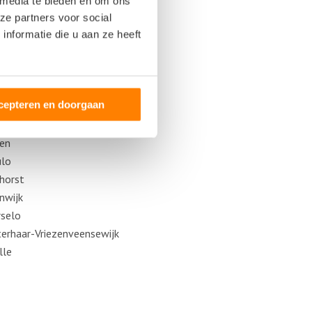
 media te bieden en om ons
ze partners voor social
nformatie die u aan ze heeft
cepteren en doorgaan
nzaal
te
sen
ulo
horst
nwijk
selo
erhaar-Vriezenveensewijk
lle