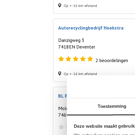
Op +- 16 km afstand
Autorecyclingbedrijf Hoekstra
Danzigweg 3
7418EN Deventer
2
beoordelingen
Op +- 16 km afstand
BL Parts
Toestemming
Molendijk Noord 80
7461JE Rijssen
Deze website maakt gebruik
0
beoordelingen