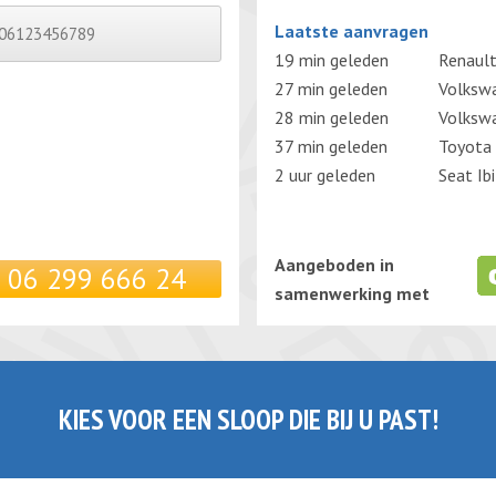
Gelieve dit veld leeg te laten.
Laatste aanvragen
19 min geleden
Renault
27 min geleden
Volksw
28 min geleden
Volksw
37 min geleden
Toyota 
2 uur geleden
Seat Ib
Aangeboden in
06 299 666 24
samenwerking met
KIES VOOR EEN SLOOP DIE BIJ U PAST!