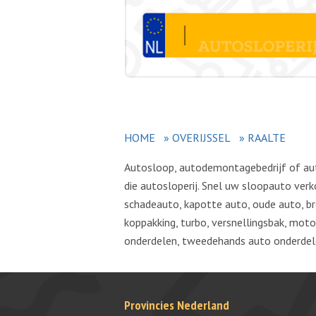
HOME
»
OVERIJSSEL
»
RAALTE
Autosloop, autodemontagebedrijf of autos
die autosloperij. Snel uw sloopauto ve
schadeauto, kapotte auto, oude auto, b
koppakking, turbo, versnellingsbak, mot
onderdelen, tweedehands auto onderdele
Provincies Nederland