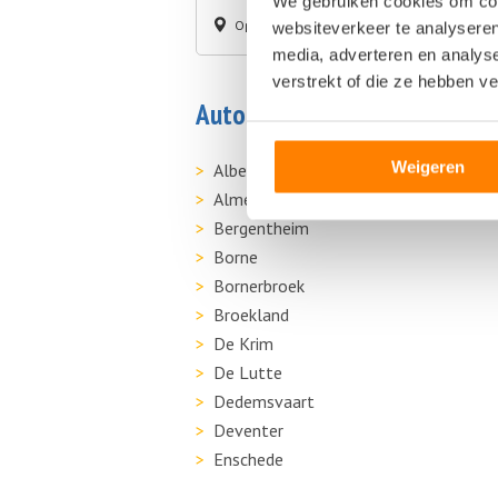
We gebruiken cookies om cont
Op +- 18 km afstand
websiteverkeer te analyseren
media, adverteren en analys
verstrekt of die ze hebben v
Autosloperij in de buurt van 
Weigeren
Albergen
Almelo
Bergentheim
Borne
Bornerbroek
Broekland
De Krim
De Lutte
Dedemsvaart
Deventer
Enschede