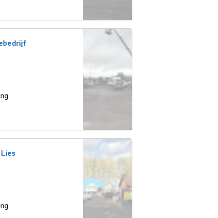
bedrijf
ing
 Lies
ing