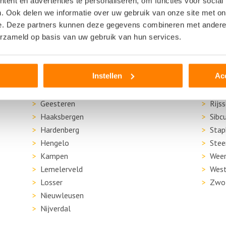
ent en advertenties te personaliseren, om functies voor social
. Ook delen we informatie over uw gebruik van onze site met on
e. Deze partners kunnen deze gegevens combineren met andere i
erzameld op basis van uw gebruik van hun services.
Raalte
Instellen
Ac
Enter
Olde
Ermelo
Raal
Geesteren
Rijs
Haaksbergen
Sibc
Hardenberg
Stap
Hengelo
Stee
Kampen
Weer
Lemelerveld
West
Losser
Zwo
Nieuwleusen
Nijverdal