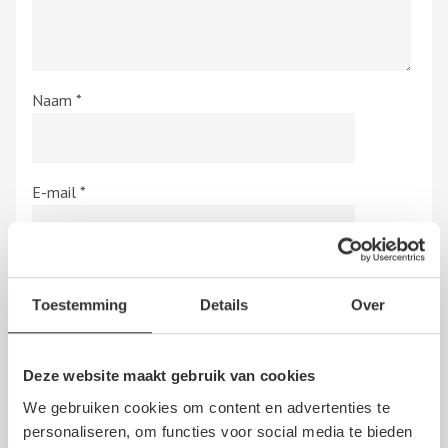
Naam
*
E-mail
*
Beoordeling
*
Toestemming
Details
Over
Deze website maakt gebruik van cookies
Hierbij bevestig ik dat de review is gebaseerd op mijn
We gebruiken cookies om content en advertenties te
eigen ervaring en ik heb geen vergoeding en/of andere
personaliseren, om functies voor social media te bieden
giften, direct dan wel indirect, ontvangen van een