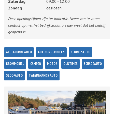
Zaterdag
09:00 - 12:00
Zondag
gesloten
Deze openingstijden zijn ter indicatie. Neem van te voren
contact op met het bedrijf, zodat u zeker weet dat het bedrijf
geopend is.
AFGEKEURDE AUTO
AUTO ONDERDELEN
BEDRIJFSAUTO
BROMMOBIEL
CAMPER
MOTOR
OLDTIMER
SCHADEAUTO
SLOOPAUTO
TWEEDEHANDS AUTO