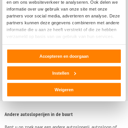
en om ons websiteverkeer te analyseren. Ook delen we
persoon dan wel derden, om dit bedrijf te beoordelen.
informatie over uw gebruik van onze site met onze
Op het schrijven van een beoordeling zijn de
algemene
partners voor social media, adverteren en analyse. Deze
voorwaarden
en de
disclaimer
van NoQ B.V. van
partners kunnen deze gegevens combineren met andere
overeenkomstige toepassing.
informatie die u aan ze heeft verstrekt of die ze hebben
verzameld op basis van uw gebruik van hun services.
Accepteren en doorgaan
Er zijn nog geen recensies geschreven over Autohandel
Instellen
en -demontagebedrijf Pijffers B.V.. Schrijf nu als
eerste
een review!
Weigeren
Andere autosloperijen in de buurt
Bent u op zoek naar een andere autosloperij, autosloop of