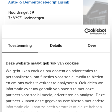
Auto- & Demontagebedrijf Eijsink
Noordsingel 39
7482SZ Haaksbergen
0
beoordelingen
Op +- 18 km afstand
Toestemming
Details
Over
Niks Autodemontagebedrijf
Deze website maakt gebruik van cookies
Garstweg 16
We gebruiken cookies om content en advertenties te
7676ST Westerhaar-Vriezenveensewijk
personaliseren, om functies voor social media te bieden
en om ons websiteverkeer te analyseren. Ook delen we
0
beoordelingen
informatie over uw gebruik van onze site met onze
partners voor social media, adverteren en analyse. Deze
Op +- 19 km afstand
partners kunnen deze gegevens combineren met andere
informatie die u aan ze heeft verstrekt of die ze hebben