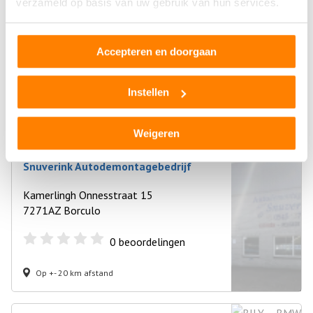
verzameld op basis van uw gebruik van hun services.
Doldersum BV Sloop- en Handelsbedrijf
Garstweg 20
Accepteren en doorgaan
7676ST Westerhaar-Vriezenveensewijk
0
beoordelingen
Instellen
Op +- 19 km afstand
Weigeren
Snuverink Autodemontagebedrijf
Kamerlingh Onnesstraat 15
7271AZ Borculo
0
beoordelingen
Op +- 20 km afstand