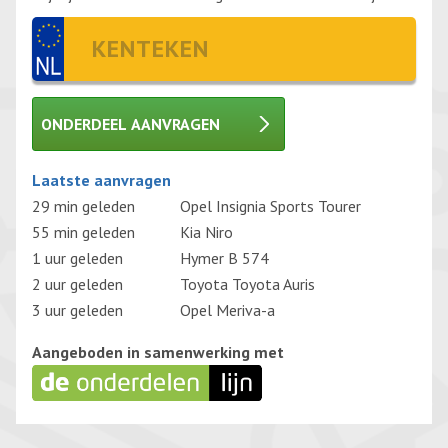
ONDERDEEL AANVRAGEN
Gelieve dit veld leeg te laten.
Laatste aanvragen
29 min geleden
Opel Insignia Sports Tourer
55 min geleden
Kia Niro
1 uur geleden
Hymer B 574
2 uur geleden
Toyota Toyota Auris
3 uur geleden
Opel Meriva-a
Aangeboden in samenwerking met