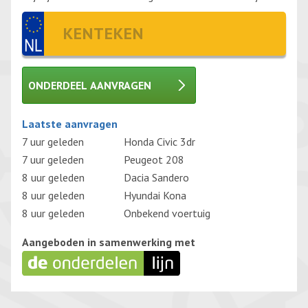
ONDERDEEL AANVRAGEN
Gelieve dit veld leeg te laten.
Laatste aanvragen
7 uur geleden
Honda Civic 3dr
7 uur geleden
Peugeot 208
8 uur geleden
Dacia Sandero
8 uur geleden
Hyundai Kona
8 uur geleden
Onbekend voertuig
Aangeboden in samenwerking met