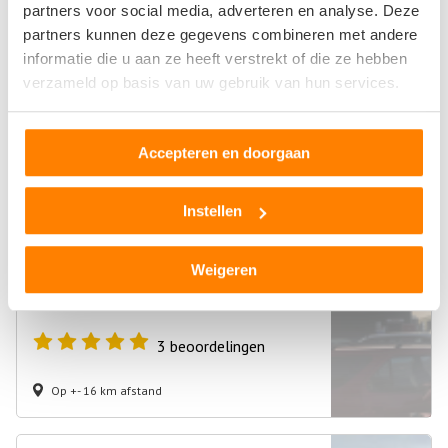
BL Parts
partners voor social media, adverteren en analyse. Deze
partners kunnen deze gegevens combineren met andere
Molendijk Noord 80
informatie die u aan ze heeft verstrekt of die ze hebben
7461JE Rijssen
verzameld op basis van uw gebruik van hun services.
0
beoordelingen
Accepteren en doorgaan
Op +- 16 km afstand
Instellen
Autodemontagebedrijf Pril
Weigeren
Najaarsweg 54
7532SK Enschede
3
beoordelingen
Op +- 16 km afstand