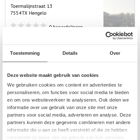
Toermalijnstraat 13
7554TX Hengelo
0
beoordelingen
Op +- 12 km afstand
Toestemming
Details
Over
Autodemontage Brooks
Deze website maakt gebruik van cookies
De Steenberg 5
7678CN Geesteren
We gebruiken cookies om content en advertenties te
personaliseren, om functies voor social media te bieden
14
beoordelingen
en om ons websiteverkeer te analyseren. Ook delen we
informatie over uw gebruik van onze site met onze
Op +- 18 km afstand
partners voor social media, adverteren en analyse. Deze
partners kunnen deze gegevens combineren met andere
informatie die u aan ze heeft verstrekt of die ze hebben
Auto- & Demontagebedrijf Eijsink
verzameld op basis van uw gebruik van hun services.