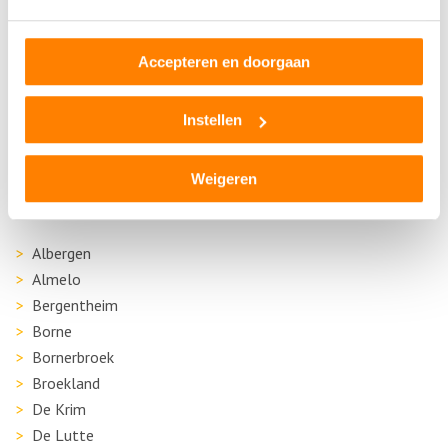
Noordsingel 39
7482SZ Haaksbergen
Accepteren en doorgaan
0
beoordelingen
Instellen
Op +- 20 km afstand
Weigeren
Autosloperij in de buurt van Oldenzaal
Albergen
Almelo
Bergentheim
Borne
Bornerbroek
Broekland
De Krim
De Lutte