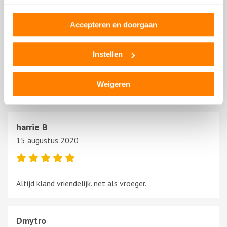
ruilen voor een goed werkende.
Wim
Accepteren en doorgaan
25 september 2020
Instellen
Net en mooi bedrijf.
Weigeren
Meestal vriendelijk en behulpzaam.
harrie B
15 augustus 2020
Altijd kland vriendelijk. net als vroeger.
Dmytro