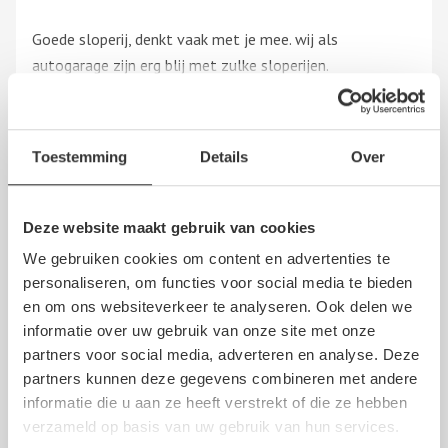
Goede sloperij, denkt vaak met je mee. wij als
autogarage zijn erg blij met zulke sloperijen.
klantvriendelijk en prijs is ook altijd oke
Toon
meer
Toestemming
Details
Over
Albert Bruining
Deze website maakt gebruik van cookies
21 december 2020
We gebruiken cookies om content en advertenties te
personaliseren, om functies voor social media te bieden
en om ons websiteverkeer te analyseren. Ook delen we
Verrassende klantvriendelijke, betaalbare en royale
informatie over uw gebruik van onze site met onze
service. Twee voorbanden voor de APK werden deskundig
partners voor social media, adverteren en analyse. Deze
en snel gemonteerd.
partners kunnen deze gegevens combineren met andere
Advies aan Renate Boltendal i.v.m. haar kapotte
informatie die u aan ze heeft verstrekt of die ze hebben
Toon
meer
autoradio: Gewoon even melden. Ik wed dat ze hem
verzameld op basis van uw gebruik van hun services.