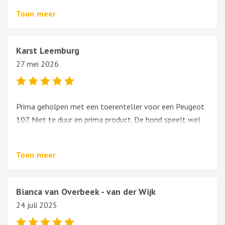
onderdelen voor je auto.
Toon
meer
Karst Leemburg
27 mei 2026
Prima geholpen met een toerenteller voor een Peugeot
107. Niet te duur en prima product. De hond speelt wel
een centrale rol bij de balie. Alles is daarop gericht. Ik ben
bang voor honden dus voelde mij niet helemaal fijn daar
Toon
meer
in die kleine ruimte. Maar dit terzijde, verder alles super
Bianca van Overbeek - van der Wijk
24 juli 2025