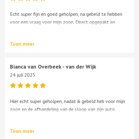
Echt super fijn en goed geholpen, na gebeld te hebben
voor een vraag voor mijn zoon. Direct opgepakt en
geregeld.
Heel blij mee, zo kan het dus ook
Toon
meer
Bianca van Overbeek - van der Wijk
24 juli 2025
Hier echt super geholpen, nadat ik gebeld heb voor mijn
zoon en de afhandeling van de sloop van zijn auto.
Mensen die meedenken en regelen en oppakken waar
nodig.
Toon
meer