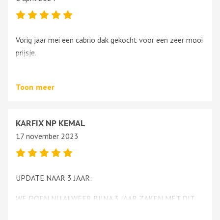
Vorig jaar mei een cabrio dak gekocht voor een zeer mooi
prijsje.
Vriendelijke mensen met fijne prijzen en jonge auto’s voor
onderdelen.
Toon
meer
KARFIX NP KEMAL
17 november 2023
UPDATE NAAR 3 JAAR:
WE DOEN NU ALWEER BIJNA 3 JAAR ZAKEN MET DIT
BEDRIJF.