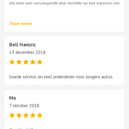
mij met een vervangende dop meldde op het kantoor om
te betalen was de reactie van de eigenaar: ‘neem maar
mee.’
Toon
meer
Klantvriendelijkhed ten top, 5 sterren!
Beli Hamzic
13 december 2018
Goede service, en.veel onderdelen voor jongere autos.
Mo
7 oktober 2018