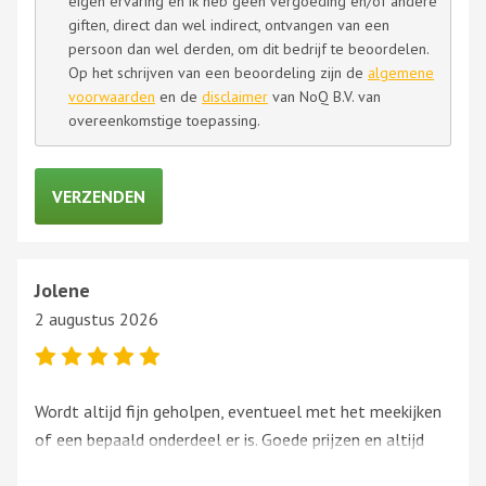
eigen ervaring en ik heb geen vergoeding en/of andere
giften, direct dan wel indirect, ontvangen van een
persoon dan wel derden, om dit bedrijf te beoordelen.
Op het schrijven van een beoordeling zijn de
algemene
voorwaarden
en de
disclaimer
van NoQ B.V. van
overeenkomstige toepassing.
Jolene
2 augustus 2026
Wordt altijd fijn geholpen, eventueel met het meekijken
of een bepaald onderdeel er is. Goede prijzen en altijd
gezellig – echt een aanrader als je op zoek bent naar