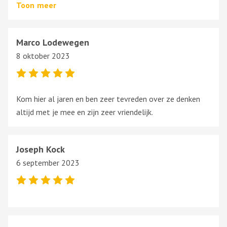
DE KLANTVRIENDELIJKHEID BLIJFT HOOG IN HET
Toon
meer
VAANDEL EN
DE PRIJZEN ZIJN ALTIJD GOED GEBLEVEN ( OOK AL
Marco Lodewegen
WERD ALLES OM ONS HEEN VEEL DUURDER ).
8 oktober 2023
WIJ ZIJN ERG TEVREDEN EN KOMEN GRAAG BIJ DEZE
SLOPERIJ.
Kom hier al jaren en ben zeer tevreden over ze denken
altijd met je mee en zijn zeer vriendelijk.
Joseph Kock
6 september 2023