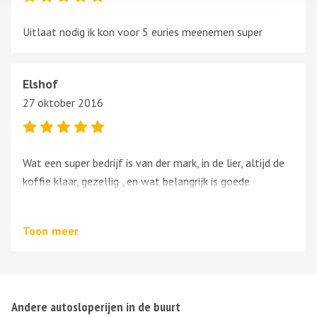
Uitlaat nodig ik kon voor 5 euries meenemen super
Elshof
27 oktober 2016
Wat een super bedrijf is van der mark, in de lier, altijd de
koffie klaar, gezellig , en wat belangrijk is goede
adviezen, en snelle service , ik heb daar al drie auto’s
gekocht, allen probleem loos, dikke pluim voor deze
Toon
meer
mannen.
Andere autosloperijen in de buurt