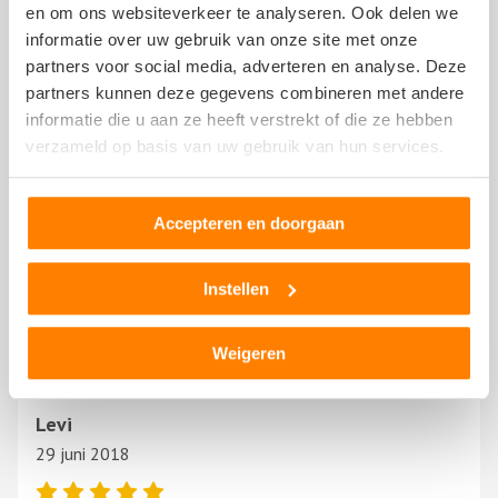
vriendelijk is.
en om ons websiteverkeer te analyseren. Ook delen we
Toon
meer
informatie over uw gebruik van onze site met onze
partners voor social media, adverteren en analyse. Deze
partners kunnen deze gegevens combineren met andere
Janet Parlevliet
informatie die u aan ze heeft verstrekt of die ze hebben
8 september 2024
verzameld op basis van uw gebruik van hun services.
Accepteren en doorgaan
Mijn bestelling voor een achterlicht van mijn mazda
pakte prima uit.
Instellen
Even telefonisch overleg over t achterlicht en waarop ik
moest letten bij de montage en t werd keurig thuis
Toon
meer
gestuurd.
Weigeren
Levi
29 juni 2018