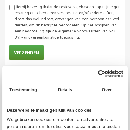
Hierbij bevestig ik dat de review is gebaseerd op mijn eigen
ervaring en ik heb geen vergoeding en/of andere giften,
direct dan wel indirect, ontvangen van een persoon dan wel
derden, om dit bedrijf te beoordelen. Op het schrijven van
een beoordeling zijn de Algemene Voorwaarden van NoQ
B.V. van overeenkomstige toepassing.
W.a. de Koning
12 mei 2026
Toestemming
Details
Over
Ik ben zeer tevreden over dit bedrijf omdat datgene wat
Deze website maakt gebruik van cookies
ik nodig heb voor mijn auto (Chevrolet Spark) bijna altijd
We gebruiken cookies om content en advertenties te
de gebruikte onderdelen er ook zijnen het personeel zeer
personaliseren, om functies voor social media te bieden