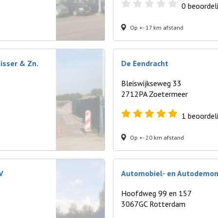
0
beoordel
Op +- 17 km afstand
isser & Zn.
De Eendracht
Bleiswijkseweg 33
2712PA Zoetermeer
1
beoordel
Op +- 20 km afstand
V
Automobiel- en Autodemon
Hoofdweg 99 en 157
3067GC Rotterdam