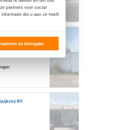
 media te bieden en om ons
lingen
ze partners voor social
nformatie die u aan ze heeft
cepteren en doorgaan
ingen
pijkcity BV