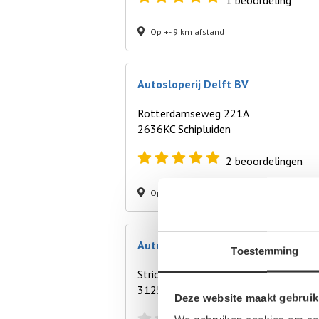
1
beoordeling
Op +- 9 km afstand
Autosloperij Delft BV
Rotterdamseweg 221A
2636KC Schipluiden
2
beoordelingen
Op +- 9 km afstand
Autodemontagebedrijf Schiedam (
Toestemming
Strickledeweg 99
3125AT Schiedam
Deze website maakt gebruik