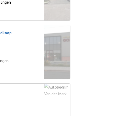
lingen
edkoop
ingen