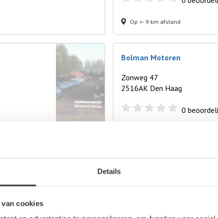
0
beoordel
Op +- 9 km afstand
Bolman Motoren
Zonweg 47
2516AK Den Haag
0
beoordel
Op +- 12 km afstand
ADS)
Autosloperij De Schenk
Details
Lekstraat 162
2515VZ Den Haag
 van cookies