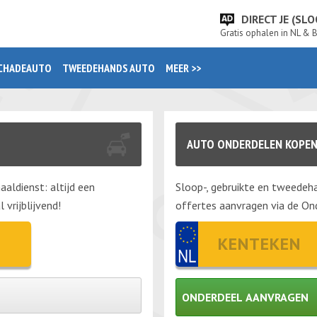
DIRECT JE (S
Gratis ophalen in NL & 
CHADEAUTO
TWEEDEHANDS AUTO
MEER >>
AUTO ONDERDELEN KOPEN 
aaldienst: altijd een
Sloop-, gebruikte en tweedeha
vrijblijvend!
offertes aanvragen via de Ond
ONDERDEEL AANVRAGEN