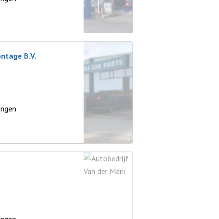
ontage B.V.
ingen