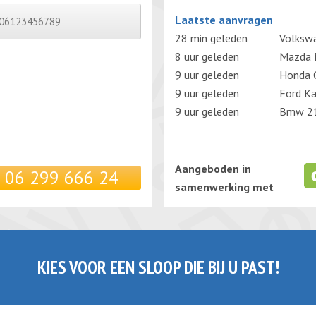
Gelieve dit veld leeg te laten.
Laatste aanvragen
28 min geleden
Volkswa
8 uur geleden
Mazda 
9 uur geleden
Honda C
9 uur geleden
Ford K
9 uur geleden
Bmw 21
Aangeboden in
06 299 666 24
samenwerking met
KIES VOOR EEN SLOOP DIE BIJ U PAST!