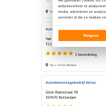
We gebruiken cookies om cont
0
beoordelingen
websiteverkeer te analyseren
Op +- 12 km afstand
media, adverteren en analys
verstrekt of die ze hebben v
Autobedrijf D.B. Baris BV
Weigeren
Van Cleeffstraat 1
3113AL Schiedam
1
beoordeling
Op +- 13 km afstand
Autodemontagebedrijf Aktas
Gilze-Rijenstraat 38
3045PJ Rotterdam