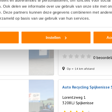
ent en advertenties te personaliseren, om functies voor social
14
beoorde
. Ook delen we informatie over uw gebruik van onze site met on
e. Deze partners kunnen deze gegevens combineren met andere i
Op +- 12 km afstand
erzameld op basis van uw gebruik van hun services.
Autosloperij Atlas-Car
Instellen
Ac
Volkelstraat 19
3045PX Rotterdam
0
beoordel
Op +- 14 km afstand
Auto Recycling Spijkenisse S
Lorentzweg 1
3208LJ Spijkenisse