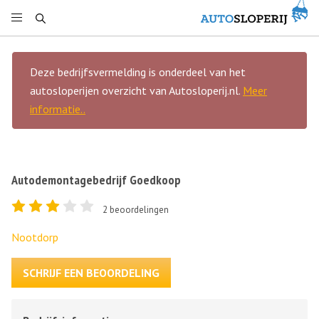
Deze bedrijfsvermelding is onderdeel van het
autosloperijen overzicht van Autosloperij.nl.
Meer
informatie..
Autodemontagebedrijf Goedkoop
2
beoordelingen
Nootdorp
SCHRIJF EEN BEOORDELING