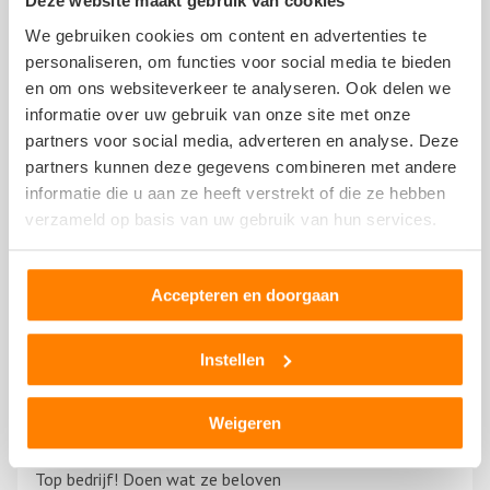
Deze website maakt gebruik van cookies
We gebruiken cookies om content en advertenties te
Adiel
personaliseren, om functies voor social media te bieden
9 november 2020
en om ons websiteverkeer te analyseren. Ook delen we
informatie over uw gebruik van onze site met onze
partners voor social media, adverteren en analyse. Deze
partners kunnen deze gegevens combineren met andere
Op vrijdag langsgeweest voor een onderdeel
informatie die u aan ze heeft verstrekt of die ze hebben
(luchtmassameter) van €25,-. Na een uur te hebben
verzameld op basis van uw gebruik van hun services.
gereden en het opgehaald te hebben, bleek bij monteren
dat het onderdeel defect was! Na een telefoontje
Toon
meer
zeggen ze, ja terugbrengen kun je geld terugkrijgen. Maar
Accepteren en doorgaan
een uur rijden en onderdeel terugbrengen heeft natuurlijk
ook geen zin. Gevraagd naar alle redelijkheid of ze
Erik Vos
Instellen
gewoon kunnen terugstorten doen het niet!
26 mei 2020
Weigeren
Top bedrijf! Doen wat ze beloven