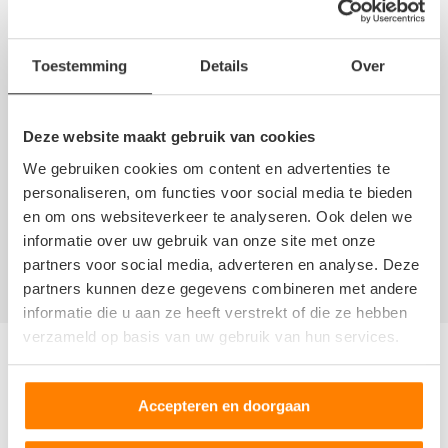
Op het schrijven van een beoordeling zijn de
algemene
voorwaarden
en de
disclaimer
van NoQ B.V. van
overeenkomstige toepassing.
Toestemming
Details
Over
Deze website maakt gebruik van cookies
We gebruiken cookies om content en advertenties te
personaliseren, om functies voor social media te bieden
Er zijn nog geen recensies geschreven over
en om ons websiteverkeer te analyseren. Ook delen we
Autodemontage J. van der Ende. Schrijf nu als
eerste een
informatie over uw gebruik van onze site met onze
review!
partners voor social media, adverteren en analyse. Deze
partners kunnen deze gegevens combineren met andere
informatie die u aan ze heeft verstrekt of die ze hebben
verzameld op basis van uw gebruik van hun services.
Andere autosloperijen in de buurt
Accepteren en doorgaan
Bent u op zoek naar een andere autosloperij, autosloop of
autodemontagebedrijf in de buurt van Autodemontage J. van