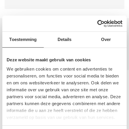
Schrijf een beoordeling
Toestemming
Details
Over
Het is niet mogelijk om te reageren.
Deze website maakt gebruik van cookies
We gebruiken cookies om content en advertenties te
personaliseren, om functies voor social media te bieden
Andere autosloperijen in de buurt
en om ons websiteverkeer te analyseren. Ook delen we
informatie over uw gebruik van onze site met onze
Bent u op zoek naar een andere autosloperij, autosloop of
partners voor social media, adverteren en analyse. Deze
autodemontagebedrijf in de buurt van Altijd Raak Penders
partners kunnen deze gegevens combineren met andere
informatie die u aan ze heeft verstrekt of die ze hebben
(De) Montage B.V.? Hieronder vind u een overzicht van
verzameld op basis van uw gebruik van hun services.
autosloperijen in
Vlaardingen
,
Zuid-holland
. Deze bedrijven
kunnen u helpen als u uw sloopauto wilt verkopen of als u