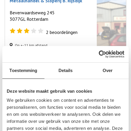
Metaalhandel & Sloperij B. Rijsdijk
Beverwaardseweg 245
3077GL Rotterdam
2
beoordelingen
Op +- 11 km afstand
Autosloperij De Zaag
Toestemming
Details
Over
Zaag 7
2931LD Krimpen aan de Lek
Deze website maakt gebruik van cookies
0
beoordelingen
We gebruiken cookies om content en advertenties te
personaliseren, om functies voor social media te bieden
Op +- 11 km afstand
en om ons websiteverkeer te analyseren. Ook delen we
informatie over uw gebruik van onze site met onze
partners voor social media, adverteren en analyse. Deze