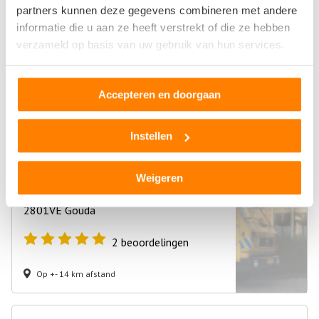
Autosloperij “De Gouwe”
partners kunnen deze gegevens combineren met andere
informatie die u aan ze heeft verstrekt of die ze hebben
Henegouwerweg 26E
verzameld op basis van uw gebruik van hun services.
2741KS Waddinxveen
0
beoordelingen
Accepteren en doorgaan
Op +- 12 km afstand
Instellen
A.A. Schoonderwoerd voorheen Annaars
Weigeren
Vest 75
2801VE Gouda
2
beoordelingen
Op +- 14 km afstand