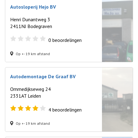
Autosloperij Hejo BV
Henri Dunantweg 3
2411NJ Bodegraven
0
beoordelingen
Op +- 19 km afstand
Autodemontage De Graaf BV
Ommedijkseweg 24
2331AT Leiden
4
beoordelingen
Op +- 19 km afstand