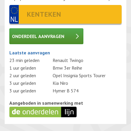
ONDERDEEL AANVRAGEN
Gelieve dit veld leeg te laten.
Laatste aanvragen
23 min geleden
Renault Twingo
1 uur geleden
Bmw 3er Reihe
2 uur geleden
Opel Insignia Sports Tourer
3 uur geleden
Kia Niro
3 uur geleden
Hymer B 574
Aangeboden in samenwerking met