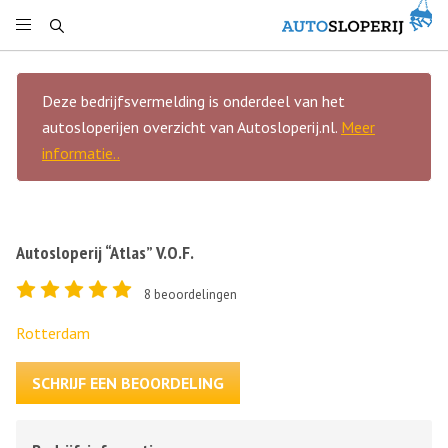
Deze bedrijfsvermelding is onderdeel van het
autosloperijen overzicht van Autosloperij.nl.
Meer
informatie..
Autosloperij “Atlas” V.O.F.
8
beoordelingen
Rotterdam
SCHRIJF EEN BEOORDELING