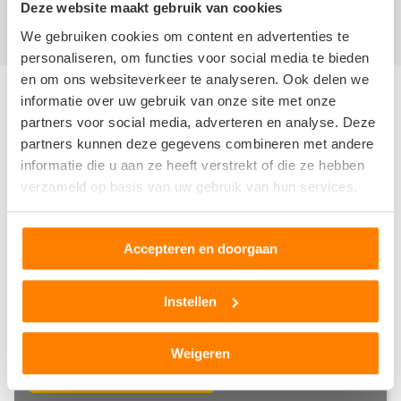
Deze website maakt gebruik van cookies
Toon
meer
We gebruiken cookies om content en advertenties te
personaliseren, om functies voor social media te bieden
en om ons websiteverkeer te analyseren. Ook delen we
informatie over uw gebruik van onze site met onze
Andere autosloperijen in de buurt
partners voor social media, adverteren en analyse. Deze
partners kunnen deze gegevens combineren met andere
Bent u op zoek naar een andere autosloperij, autosloop of
informatie die u aan ze heeft verstrekt of die ze hebben
autodemontagebedrijf in de buurt van Autosloperij “Atlas”
verzameld op basis van uw gebruik van hun services.
V.O.F.? Hieronder vind u een overzicht van autosloperijen in
Rotterdam
,
Zuid-holland
. Deze bedrijven kunnen u helpen als
u uw sloopauto wilt verkopen of als u tweedehands of
Accepteren en doorgaan
gebruikte auto onderdelen wilt aanschaffen.
Instellen
Sloopauto ophaalservice
Regio Zuid-holland
Weigeren
Bel direct 06 299 666 24