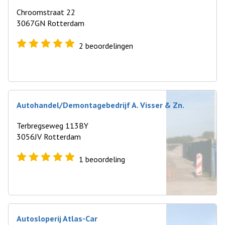
Chroomstraat 22
3067GN Rotterdam
2
beoordelingen
Autohandel/Demontagebedrijf A. Visser & Zn.
Terbregseweg 113BY
3056JV Rotterdam
1
beoordeling
Autosloperij Atlas-Car