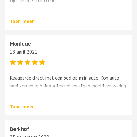
tijd .keurige chauffeur
Goed geregeld groeten Kees
Toon
meer
Monique
18 april 2021
Reageerde direct met een bod op mijn auto. Kon auto
snel komen ophalen. Alles netjes afgehandeld (vrijwaring
ter plaatse).
Toon
meer
Berkhof