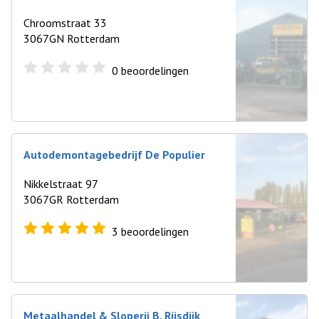
Chroomstraat 33
3067GN Rotterdam
0
beoordelingen
Autodemontagebedrijf De Populier
Nikkelstraat 97
3067GR Rotterdam
3
beoordelingen
Metaalhandel & Sloperij B. Rijsdijk