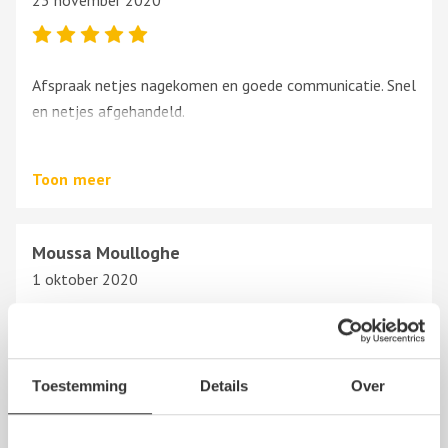
23 november 2020
Afspraak netjes nagekomen en goede communicatie. Snel
en netjes afgehandeld.
Zeker een aanrader. Bedankt!
Toon
meer
Moussa Moulloghe
1 oktober 2020
Ze komen hun afspraken niet na. Ze hebben een bod
Toestemming
Details
Over
gedaan op mijn sloopauto. Toen ze hem kwamen
ophalen namen ze hem niet mee omdat de uitlaat met
katalysator niet origineel is.