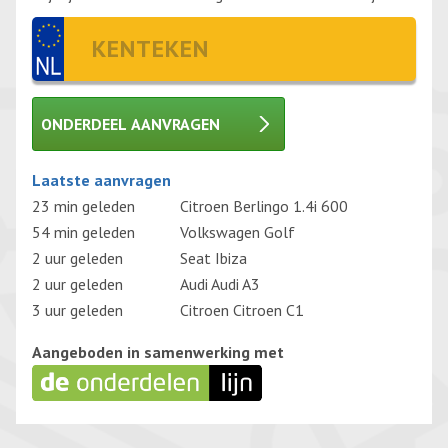
ONDERDEEL AANVRAGEN
Gelieve dit veld leeg te laten.
Laatste aanvragen
23 min geleden
Citroen Berlingo 1.4i 600
54 min geleden
Volkswagen Golf
2 uur geleden
Seat Ibiza
2 uur geleden
Audi Audi A3
3 uur geleden
Citroen Citroen C1
Aangeboden in samenwerking met