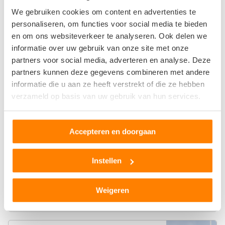
Auto Recycling Spijkenisse Spijkcity BV
We gebruiken cookies om content en advertenties te
personaliseren, om functies voor social media te bieden
Lorentzweg 1
en om ons websiteverkeer te analyseren. Ook delen we
3208LJ Spijkenisse
informatie over uw gebruik van onze site met onze
partners voor social media, adverteren en analyse. Deze
10
beoordelingen
partners kunnen deze gegevens combineren met andere
informatie die u aan ze heeft verstrekt of die ze hebben
Op +- 17 km afstand
verzameld op basis van uw gebruik van hun services.
C.R.M. Trucks & Trailers
Accepteren en doorgaan
Berkelseweg 15
2718PR Zoetermeer
Instellen
0
beoordelingen
Weigeren
Op +- 18 km afstand