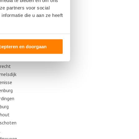
 media te bieden en om ons
ijk
ze partners voor social
terdam
nformatie die u aan ze heeft
nburg
avendeel
avenzande
enheim
cepteren en doorgaan
edam
pluiden
drecht
elsdijk
kenisse
enburg
rdingen
burg
hout
schoten
l
inxveen