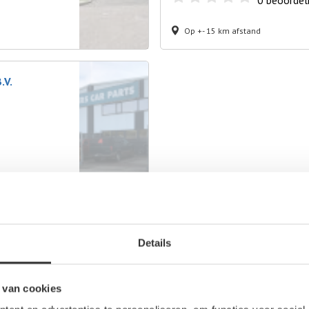
0
beoordel
Op +- 15 km afstand
.V.
Middelharnis
Details
Hoogvliet
Rho
 van cookies
Katwijk
Ridd