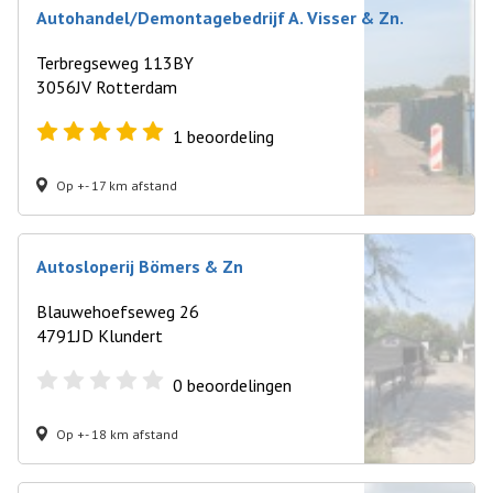
Autohandel/Demontagebedrijf A. Visser & Zn.
Terbregseweg 113BY
3056JV Rotterdam
1
beoordeling
Op +- 17 km afstand
Autosloperij Bömers & Zn
Blauwehoefseweg 26
4791JD Klundert
0
beoordelingen
Op +- 18 km afstand