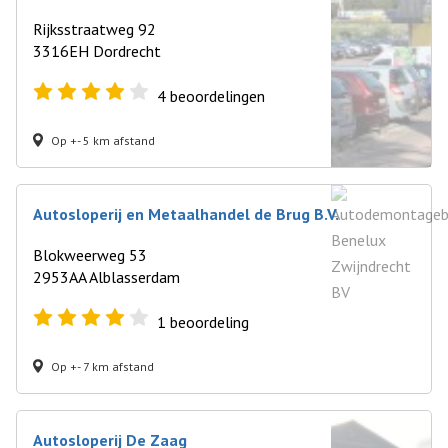
Rijksstraatweg 92
3316EH Dordrecht
4
beoordelingen
Op +- 5 km afstand
Autosloperij en Metaalhandel de Brug B.V.
Blokweerweg 53
2953AA Alblasserdam
1
beoordeling
Op +- 7 km afstand
Autosloperij De Zaag