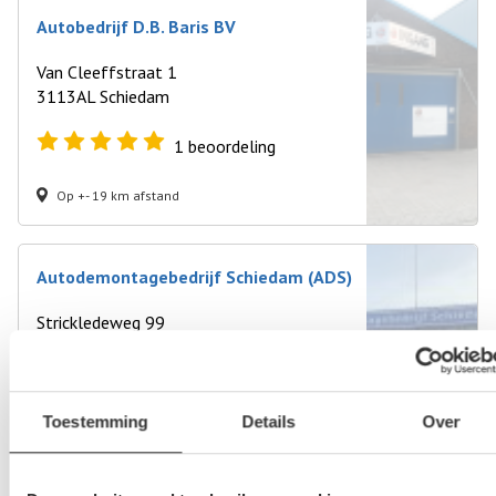
Autobedrijf D.B. Baris BV
Van Cleeffstraat 1
3113AL Schiedam
1
beoordeling
Op +- 19 km afstand
Autodemontagebedrijf Schiedam (ADS)
Strickledeweg 99
3125AT Schiedam
0
beoordelingen
Toestemming
Details
Over
Op +- 19 km afstand