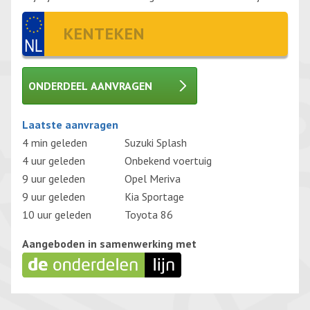
ONDERDEEL AANVRAGEN
Gelieve dit veld leeg te laten.
Laatste aanvragen
4 min geleden
Suzuki Splash
4 uur geleden
Onbekend voertuig
9 uur geleden
Opel Meriva
9 uur geleden
Kia Sportage
10 uur geleden
Toyota 86
Aangeboden in samenwerking met