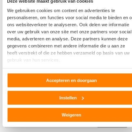
Deze website maakt gebruik van cookies
M. Leeman VOF
We gebruiken cookies om content en advertenties te
personaliseren, om functies voor social media te bieden en 
Esdoornlaan 80
ons websiteverkeer te analyseren. Ook delen we informatie
4921DV Made
over uw gebruik van onze site met onze partners voor social
media, adverteren en analyse. Deze partners kunnen deze
0
beoordelingen
gegevens combineren met andere informatie die u aan ze
heeft verstrekt of die ze hebben verzameld op basis van uw
Op +- 19 km afstand
gebruik van hun services.
Autosloperij “Atlas” V.O.F.
Accepteren en doorgaan
Gilze-Rijenstraat 40
3045 PJ Rotterdam
Instellen
8
beoordelingen
Weigeren
Op +- 20 km afstand