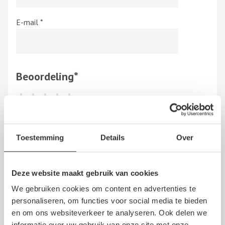
E-mail
*
Beoordeling
*
Hierbij bevestig ik dat de review is gebaseerd op mijn
eigen ervaring en ik heb geen vergoeding en/of andere
Toestemming
Details
Over
giften, direct dan wel indirect, ontvangen van een
persoon dan wel derden, om dit bedrijf te beoordelen.
Op het schrijven van een beoordeling zijn de
algemene
Deze website maakt gebruik van cookies
voorwaarden
en de
disclaimer
van NoQ B.V. van
We gebruiken cookies om content en advertenties te
overeenkomstige toepassing.
personaliseren, om functies voor social media te bieden
en om ons websiteverkeer te analyseren. Ook delen we
informatie over uw gebruik van onze site met onze