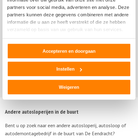
partners voor social media, adverteren en analyse. Deze
partners kunnen deze gegevens combineren met andere
informatie die u aan ze heeft verstrekt of die ze hebben
Jeff kuiper
verzameld op basis van uw gebruik van hun services.
31 mei 2019
Accepteren en doorgaan
Erg vriendelijk geholpen.
Instellen
Dezelfde dag klaar.
Aan mij hebben ze zoiezo een vaste klant.
Weigeren
Andere autosloperijen in de buurt
Bent u op zoek naar een andere autosloperij, autosloop of
autodemontagebedrijf in de buurt van De Eendracht?