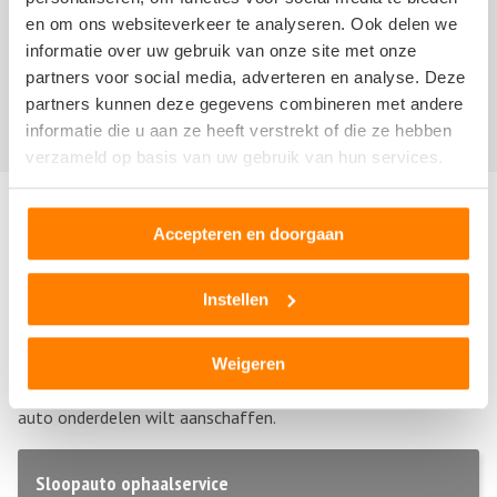
en om ons websiteverkeer te analyseren. Ook delen we
informatie over uw gebruik van onze site met onze
Er zijn nog geen recensies geschreven over
partners voor social media, adverteren en analyse. Deze
Ikwilvanmijnautoaf.nl. Schrijf nu als
eerste een review!
partners kunnen deze gegevens combineren met andere
informatie die u aan ze heeft verstrekt of die ze hebben
verzameld op basis van uw gebruik van hun services.
Andere autosloperijen in de buurt
Accepteren en doorgaan
Bent u op zoek naar een andere autosloperij, autosloop of
Instellen
autodemontagebedrijf in de buurt van Ikwilvanmijnautoaf.nl?
Hieronder vind u een overzicht van autosloperijen in
Enschede
,
Overijssel
. Deze bedrijven kunnen u helpen als u uw
Weigeren
sloopauto wilt verkopen of als u tweedehands of gebruikte
auto onderdelen wilt aanschaffen.
Sloopauto ophaalservice