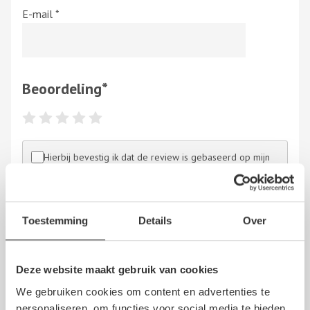
E-mail
*
Beoordeling
*
Hierbij bevestig ik dat de review is gebaseerd op mijn
eigen ervaring en ik heb geen vergoeding en/of andere
giften, direct dan wel indirect, ontvangen van een
persoon dan wel derden, om dit bedrijf te beoordelen.
Op het schrijven van een beoordeling zijn de
algemene
Toestemming
Details
Over
voorwaarden
en de
disclaimer
van NoQ B.V. van
overeenkomstige toepassing.
Deze website maakt gebruik van cookies
We gebruiken cookies om content en advertenties te
personaliseren, om functies voor social media te bieden