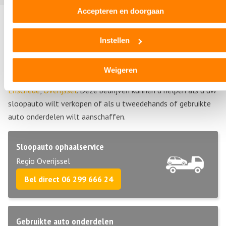
Accepteren en doorgaan
Andere autosloperijen in de buurt
Instellen
Bent u op zoek naar een andere autosloperij, autosloop of
autodemontagebedrijf in de buurt van Autodemontagebedrijf
Weigeren
Pril? Hieronder vind u een overzicht van autosloperijen in
Enschede
,
Overijssel
. Deze bedrijven kunnen u helpen als u uw
sloopauto wilt verkopen of als u tweedehands of gebruikte
auto onderdelen wilt aanschaffen.
Sloopauto ophaalservice
Regio Overijssel
Bel direct 06 299 666 24
Gebruikte auto onderdelen