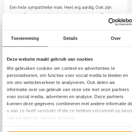
Een hele sympathieke man. Heel erg aardig. Ook zijn
vrouw. Super mens. Mooie prijzen, niet te duur. En je kunt
er altijd terecht.
Toon
meer
Toestemming
Details
Over
Damhuis
Deze website maakt gebruik van cookies
22 maart 2021
We gebruiken cookies om content en advertenties te
personaliseren, om functies voor social media te bieden en
om ons websiteverkeer te analyseren. Ook delen we
Nette werkplaats vriendelijke mensen goede service
informatie over uw gebruik van onze site met onze partners
afspraken worden nagekomen en niet duur kortom goede
voor social media, adverteren en analyse. Deze partners
kunnen deze gegevens combineren met andere informatie di
naam
u aan ze heeft verstrekt of die ze hebben verzameld op basi
Toon
meer
van uw gebruik van hun services.