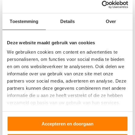
Autorecyclingbedrijf Hoogland VOF
Toestemming
Details
Over
Vosheuvelweg 2
6545 AD Nijmegen
Deze website maakt gebruik van cookies
1
beoordeling
We gebruiken cookies om content en advertenties te
Op +- 18 km afstand
personaliseren, om functies voor social media te bieden
en om ons websiteverkeer te analyseren. Ook delen we
informatie over uw gebruik van onze site met onze
Autosloperij Alex van Alles Wat
partners voor social media, adverteren en analyse. Deze
partners kunnen deze gegevens combineren met andere
Vosheuvelweg 8
informatie die u aan ze heeft verstrekt of die ze hebben
6545AD Nijmegen
verzameld op basis van uw gebruik van hun services.
5
beoordelingen
Accepteren en doorgaan
Op +- 18 km afstand