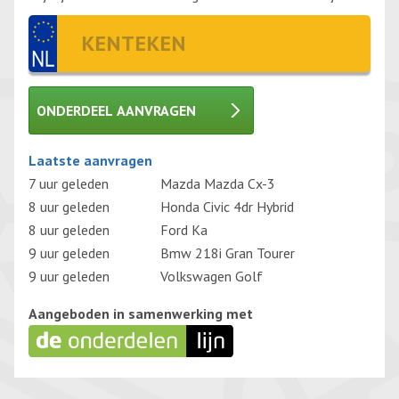
ONDERDEEL AANVRAGEN
Gelieve dit veld leeg te laten.
Laatste aanvragen
7 uur geleden
Mazda Mazda Cx-3
8 uur geleden
Honda Civic 4dr Hybrid
8 uur geleden
Ford Ka
9 uur geleden
Bmw 218i Gran Tourer
9 uur geleden
Volkswagen Golf
Aangeboden in samenwerking met