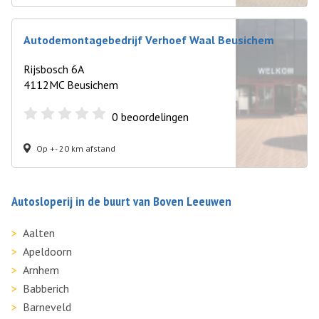
Autodemontagebedrijf Verhoef Waal Beusichem
Rijsbosch 6A
4112MC Beusichem
0
beoordelingen
Op +- 20 km afstand
Autosloperij in de buurt van Boven Leeuwen
Aalten
Apeldoorn
Arnhem
Babberich
Barneveld