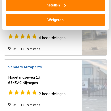
Instellen
AAA Bart Junior Autosloperij en Autodemontage
Weigeren
Rouwenboschweg 5A
6545AE Nijmegen
6
beoordelingen
Op +- 18 km afstand
Sanders Autoparts
Hogelandseweg 13
6545AC Nijmegen
2
beoordelingen
Op +- 18 km afstand