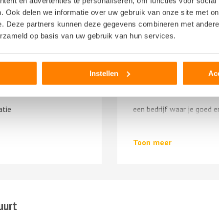
ent en advertenties te personaliseren, om functies voor social
. Ook delen we informatie over uw gebruik van onze site met on
e. Deze partners kunnen deze gegevens combineren met andere i
erzameld op basis van uw gebruik van hun services.
boudewijn
6 november 2020
Instellen
Ac
atie
een bedrijf waar je goed 
kopen en je word vriendeli
Toon
meer
uurt