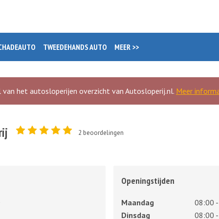
CHADEAUTO
TWEEDEHANDS AUTO
MEER >>
 van het autosloperijen overzicht van Autosloperij.nl.
Meer informa
ij
2
beoordelingen
Openingstijden
0
Maandag
08:00 -
Dinsdag
08:00 -