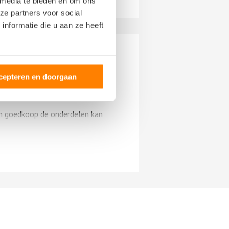
 media te bieden en om ons
ze partners voor social
nformatie die u aan ze heeft
cepteren en doorgaan
en goedkoop de onderdelen kan
jk geholpen, bpudewijn uit ede.