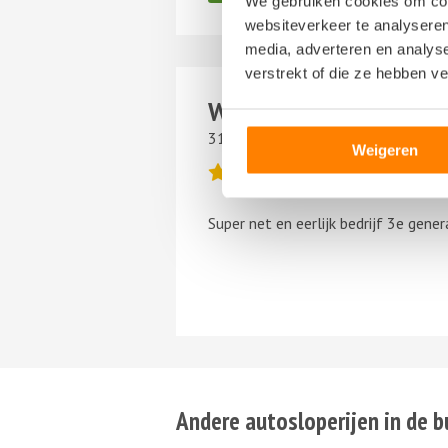
We gebruiken cookies om cont
websiteverkeer te analyseren
media, adverteren en analys
verstrekt of die ze hebben v
Willem Rouw
31 oktober 2021
Weigeren
Super net en eerlijk bedrijf 3e gener
Andere autosloperijen in de b