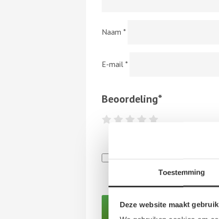
Naam
*
E-mail
*
Beoordeling
*
Hierbij bevestig ik dat de review
indirect, ontvangen van een perso
Toestemming
Algemene Voorwaarden van NoQ B
Deze website maakt gebruik