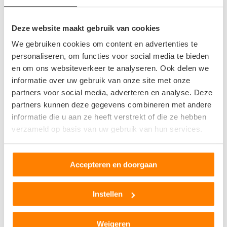
Aalten
Apeldoorn
Deze website maakt gebruik van cookies
Arnhem
We gebruiken cookies om content en advertenties te
Babberich
personaliseren, om functies voor social media te bieden
Barneveld
en om ons websiteverkeer te analyseren. Ook delen we
Bemmel
informatie over uw gebruik van onze site met onze
Beuningen Gld
partners voor social media, adverteren en analyse. Deze
partners kunnen deze gegevens combineren met andere
Beusichem
informatie die u aan ze heeft verstrekt of die ze hebben
Borculo
verzameld op basis van uw gebruik van hun services.
Boven Leeuwen
Brummen
Culemborg
Accepteren en doorgaan
Dinxperlo
Doetinchem
Instellen
Doornspijk
Druten
Weigeren
Duiven