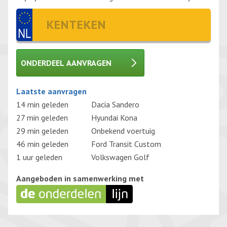
ONDERDEEL AANVRAGEN
Gelieve dit veld leeg te laten.
Laatste aanvragen
14 min geleden
Dacia Sandero
27 min geleden
Hyundai Kona
29 min geleden
Onbekend voertuig
46 min geleden
Ford Transit Custom
1 uur geleden
Volkswagen Golf
Aangeboden in samenwerking met