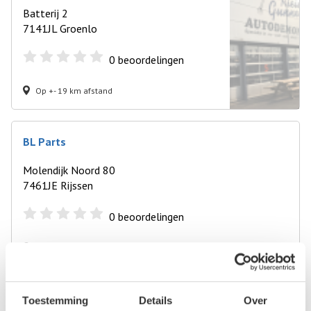
Batterij 2
7141JL Groenlo
0
beoordelingen
Op +- 19 km afstand
BL Parts
Molendijk Noord 80
7461JE Rijssen
0
beoordelingen
Op +- 19 km afstand
Autosloperij in de buurt van Lochem
Toestemming
Details
Over