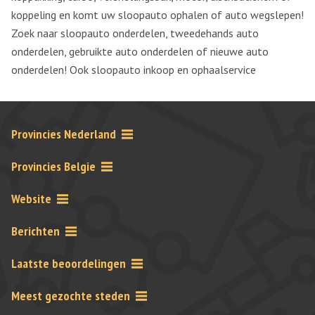
koppeling en komt uw sloopauto ophalen of auto wegslepen!
Zoek naar sloopauto onderdelen, tweedehands auto
onderdelen, gebruikte auto onderdelen of nieuwe auto
onderdelen! Ook sloopauto inkoop en ophaalservice
Provincies Nederland
Provincies Belgie
Website
Berichten
Laatste beoordelingen
Meest gezochte steden