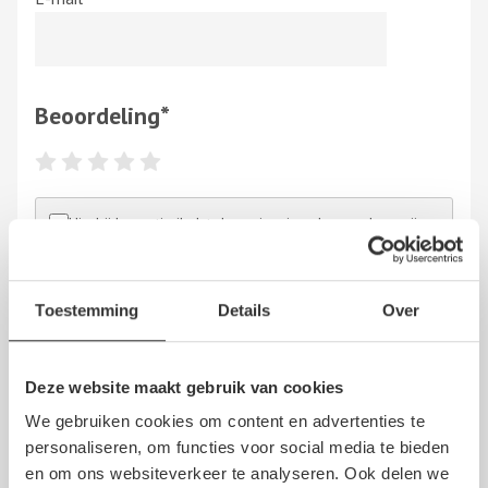
Beoordeling
*
Hierbij bevestig ik dat de review is gebaseerd op mijn
eigen ervaring en ik heb geen vergoeding en/of andere
giften, direct dan wel indirect, ontvangen van een
persoon dan wel derden, om dit bedrijf te beoordelen.
Toestemming
Details
Over
Op het schrijven van een beoordeling zijn de
algemene
voorwaarden
en de
disclaimer
van NoQ B.V. van
overeenkomstige toepassing.
Deze website maakt gebruik van cookies
We gebruiken cookies om content en advertenties te
personaliseren, om functies voor social media te bieden
en om ons websiteverkeer te analyseren. Ook delen we