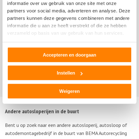
informatie over uw gebruik van onze site met onze
partners voor social media, adverteren en analyse. Deze
Vermeulen
partners kunnen deze gegevens combineren met andere
8 maart 2017
informatie die u aan ze heeft verstrekt of die ze hebben
verzameld op basis van uw gebruik van hun services.
Goed bedrijf waar men correct geholpen wordt,mocht er
Accepteren en doorgaan
toch iets niet goed zin doet men er niet moeilijk over en
repareert men te alsnog.
Instellen
Toon
meer
Weigeren
Andere autosloperijen in de buurt
Bent u op zoek naar een andere autosloperij, autosloop of
autodemontagebedrijf in de buurt van BEMA Autorecycling